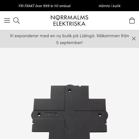
FRI FRAKT över 999 kr till ombud
Hämta i butik
Vi expanderar med en ny butik på Lidingö. Välkommen från
5 september!