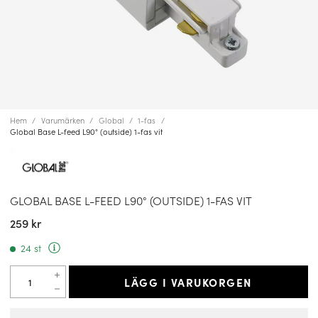
Hem
Varumärken
Global
1-fas
Global Base L-feed L90° (outside) 1-fas vit
GLOBAL BASE L-FEED L90° (OUTSIDE) 1-FAS VIT
259 kr
24 st
LÄGG I VARUKORGEN