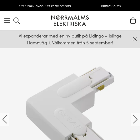
FRI FRAKT över 999 kr till ombud
Hämta i butik
Vi expanderar med en ny butik på Lidingö – Islinge
Hamnväg 1. Välkommen från 5 september!