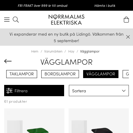
FRI FRAKT över 999 kr till ombud
Hämta i butik
Vi expanderar med en ny butik på Lidingö. Välkommen från
5 september!
Hem
Varumärken
Hay
Vägglampor
VÄGGLAMPOR
TAKLAMPOR
BORDSLAMPOR
VÄGGLAMPOR
GO
Filtrera
Sortera
61 produkter