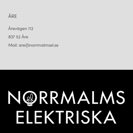
ÅRE
Årevägen 112
837 52 Åre
Mail: are@norrmalmsel.se