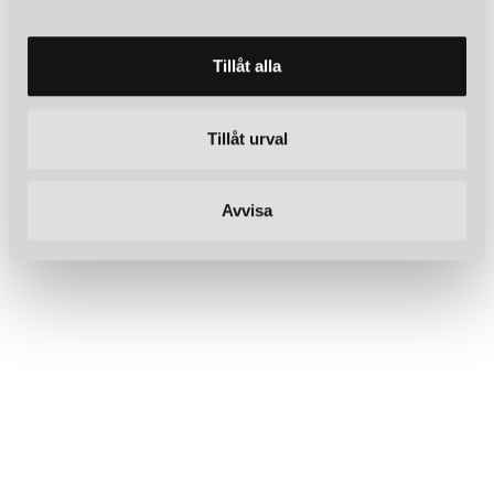
a
l
Tillåt alla
Tillåt urval
Avvisa