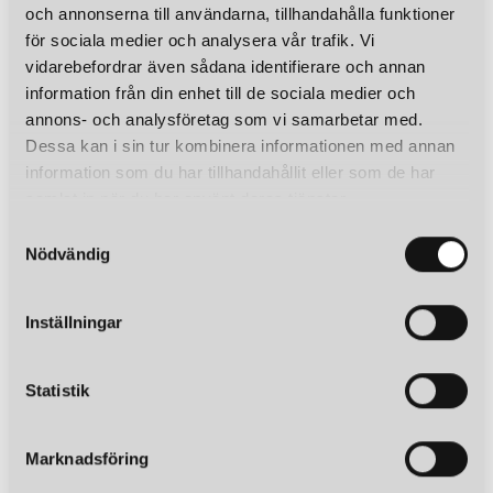
och annonserna till användarna, tillhandahålla funktioner
för sociala medier och analysera vår trafik. Vi
vidarebefordrar även sådana identifierare och annan
information från din enhet till de sociala medier och
annons- och analysföretag som vi samarbetar med.
Dessa kan i sin tur kombinera informationen med annan
information som du har tillhandahållit eller som de har
samlat in när du har använt deras tjänster.
S
Nödvändig
a
m
t
Inställningar
y
c
k
Statistik
e
s
Marknadsföring
v