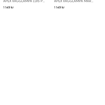
APEX VÄGGLAMPA LUIS PINK
APEX VÄGGLAMPA MAROON RED
1 149 kr
1 149 kr