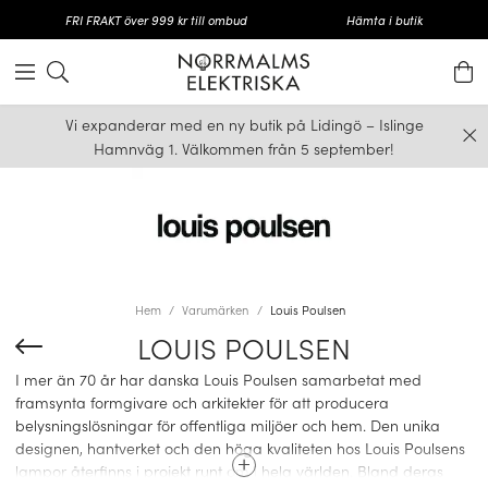
FRI FRAKT över 999 kr till ombud
Hämta i butik
Vi expanderar med en ny butik på Lidingö – Islinge
Hamnväg 1. Välkommen från 5 september!
Hem
Varumärken
Louis Poulsen
LOUIS POULSEN
I mer än 70 år har danska Louis Poulsen samarbetat med
framsynta formgivare och arkitekter för att producera
belysningslösningar för offentliga miljöer och hem. Den unika
designen, hantverket och den höga kvaliteten hos Louis Poulsens
lampor återfinns i projekt runt om i hela världen. Bland deras