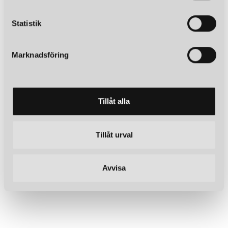
c
k
Statistik
e
s
Marknadsföring
v
a
l
Tillåt alla
Tillåt urval
Avvisa