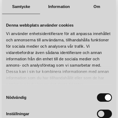
Samtycke
Information
Om
Denna webbplats använder cookies
Vi använder enhetsidentifierare för att anpassa innehållet
och annonserna till användarna, tillhandahålla funktioner
för sociala medier och analysera vår trafik. Vi
vidarebefordrar även sådana identifierare och annan
information från din enhet till de sociala medier och
annons- och analysföretag som vi samarbetar med.
Dessa kan i sin tur kombinera informationen med annan
information som du har tillhandahållit eller som de har
samlat in när du har använt deras tjänster.
S
Nödvändig
a
m
t
Inställningar
y