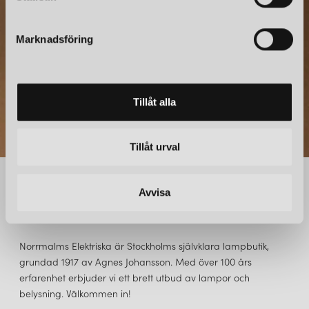
direkt till din inkorg.
e
s
Marknadsföring
v
a
l
Tillåt alla
Tillåt urval
Avvisa
NORRMALMS ELEKTRISKA
Norrmalms Elektriska är Stockholms självklara lampbutik,
grundad 1917 av Agnes Johansson. Med över 100 års
erfarenhet erbjuder vi ett brett utbud av lampor och
belysning. Välkommen in!