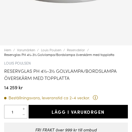
Hem
Varumärken
Louis Poulsen
Reservdelar
Reservglas PH 4½-3½ Golvlampa/Bordslampa överskärm med topplatta
LOUIS POULSEN
RESERVGLAS PH 4½-3½ GOLVLAMPA/BORDSLAMPA
ÖVERSKÄRM MED TOPPLATTA
14 259 kr
Beställningsvara, leveranstid ca 2-4 veckor.
LÄGG I VARUKORGEN
FRI FRAKT över 999 kr till ombud