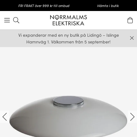
FRI FRAKT över 999 kr till ombud
Hämta i butik
Vi expanderar med en ny butik på Lidingö – Islinge
Hamnväg 1. Välkommen från 5 september!