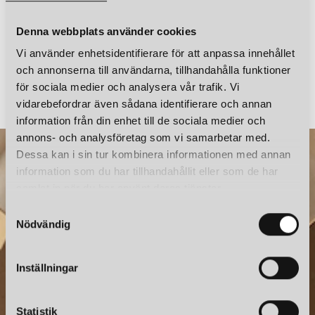
Denna webbplats använder cookies
Vi använder enhetsidentifierare för att anpassa innehållet
LOUIS POULSEN
LOUIS POULSEN
och annonserna till användarna, tillhandahålla funktioner
RESERVGLAS PH 3/2 UNDERSKÄRM
för sociala medier och analysera vår trafik. Vi
2 185 kr
2 645 kr
vidarebefordrar även sådana identifierare och annan
information från din enhet till de sociala medier och
annons- och analysföretag som vi samarbetar med.
Dessa kan i sin tur kombinera informationen med annan
information som du har tillhandahållit eller som de har
samlat in när du har använt deras tjänster.
S
Nödvändig
a
m
t
Inställningar
NYHETSBREV
y
c
Prenumerera – Spännande nyheter och fina erbjudanden
k
Statistik