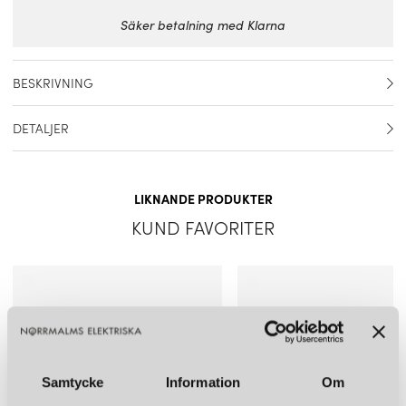
Säker betalning med Klarna
BESKRIVNING
Reservglas överskärm med topplatta till PH 4½-3½ golvlampa
DETALJER
eller bordslampa..
Artikelnummer
5744610722
LIKNANDE PRODUKTER
Material
Glas
KUND FAVORITER
Färg
Vit
Mått
Diameter: 45 cm Höjd: 7 cm
Ljuskälla ingår
Nej
Samtycke
Information
Om