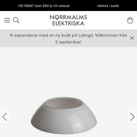
FRI FRAKT över 999 kr till ombud
Hämta i butik
Vi expanderar med en ny butik på Lidingö. Välkommen från
5 september!