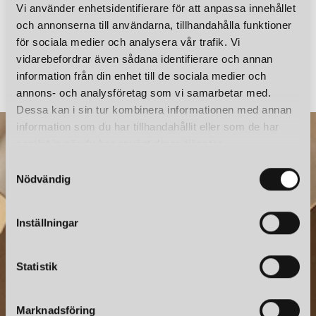
Vi använder enhetsidentifierare för att anpassa innehållet
och annonserna till användarna, tillhandahålla funktioner
för sociala medier och analysera vår trafik. Vi
LOUIS POULSEN
LOUIS POULSEN
vidarebefordrar även sådana identifierare och annan
RESERVGLAS PH 3/2 UNDERSKÄRM
information från din enhet till de sociala medier och
2 185 kr
2 645 kr
annons- och analysföretag som vi samarbetar med.
Dessa kan i sin tur kombinera informationen med annan
information som du har tillhandahållit eller som de har
samlat in när du har använt deras tjänster.
S
Nödvändig
a
m
t
Inställningar
y
c
NYHETSBREV
k
Statistik
e
Prenumerera – Spännande nyheter och fina erbjudanden
s
direkt till din inkorg.
Marknadsföring