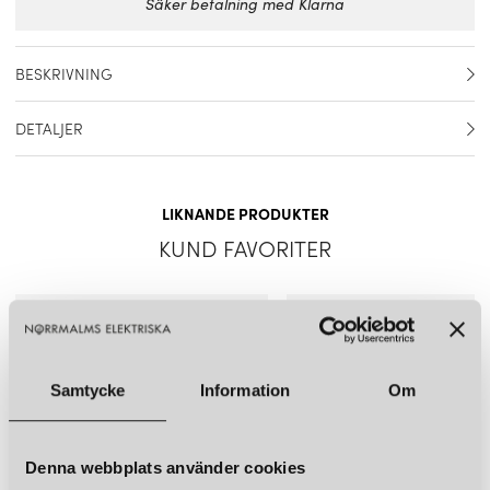
Säker betalning med Klarna
BESKRIVNING
Reservglas mellanskärm till PH 3½-3 pendel, passar även till
DETALJER
koppar pendeln.
Artikelnummer
5741094794
LIKNANDE PRODUKTER
Material
Glas
KUND FAVORITER
Färg
Vit
Mått
Diameter: 20 cm Höjd: 4,7 cm
Ljuskälla ingår
Nej
Samtycke
Information
Om
Denna webbplats använder cookies