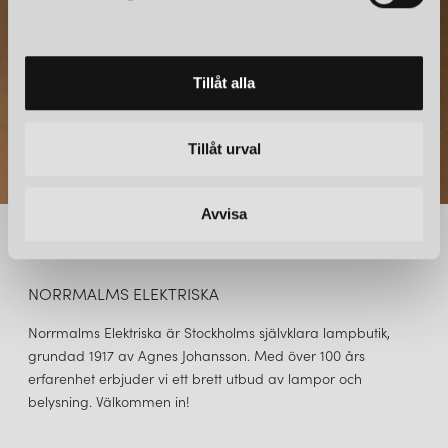
v
a
l
Tillåt alla
Tillåt urval
Avvisa
NORRMALMS ELEKTRISKA
Norrmalms Elektriska är Stockholms självklara lampbutik,
grundad 1917 av Agnes Johansson. Med över 100 års
erfarenhet erbjuder vi ett brett utbud av lampor och
belysning. Välkommen in!