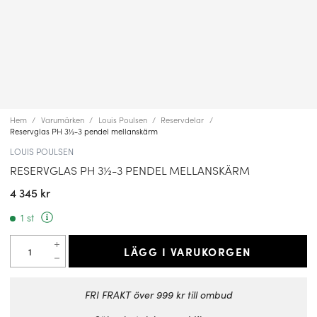
Hem
Varumärken
Louis Poulsen
Reservdelar
Reservglas PH 3½-3 pendel mellanskärm
LOUIS POULSEN
RESERVGLAS PH 3½-3 PENDEL MELLANSKÄRM
4 345 kr
1 st
LÄGG I VARUKORGEN
FRI FRAKT över 999 kr till ombud