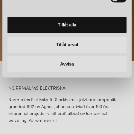
v
a
l
Tillåt alla
Tillåt urval
Avvisa
NORRMALMS ELEKTRISKA
Norrmalms Elektriska är Stockholms självklara lampbutik,
grundad 1917 av Agnes Johansson. Med över 100 års
erfarenhet erbjuder vi ett brett utbud av lampor och
belysning. Välkommen in!