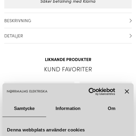
Säker betalning med Klarna
BESKRIVNING
Reservglas överskärm till PH 2/1 bordslampa, vägglampa och
DETALJER
ljuskrona.
Artikelnummer
5741084937
LIKNANDE PRODUKTER
Material
Glas
KUND FAVORITER
Färg
Vit
Mått
Diameter: 20 cm Höjd: 2,6 cm
Ljuskälla ingår
Nej
Samtycke
Information
Om
Denna webbplats använder cookies