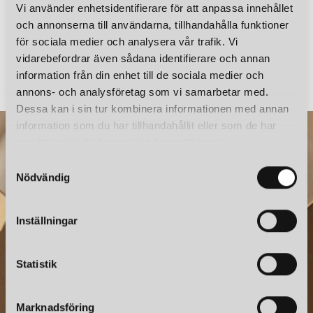
Vi använder enhetsidentifierare för att anpassa innehållet
och annonserna till användarna, tillhandahålla funktioner
för sociala medier och analysera vår trafik. Vi
LOUIS POULSEN
LOUIS POULSEN
vidarebefordrar även sådana identifierare och annan
RESERVGLAS PH 3/2 UNDERSKÄRM
information från din enhet till de sociala medier och
2 185 kr
2 645 kr
annons- och analysföretag som vi samarbetar med.
Dessa kan i sin tur kombinera informationen med annan
information som du har tillhandahållit eller som de har
samlat in när du har använt deras tjänster.
S
Nödvändig
a
m
t
Inställningar
y
c
NYHETSBREV
k
Statistik
e
Prenumerera – Spännande nyheter och fina erbjudanden
s
direkt till din inkorg.
Marknadsföring