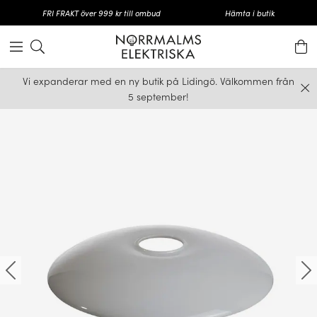
FRI FRAKT över 999 kr till ombud
Hämta i butik
Vi expanderar med en ny butik på Lidingö. Välkommen från
5 september!