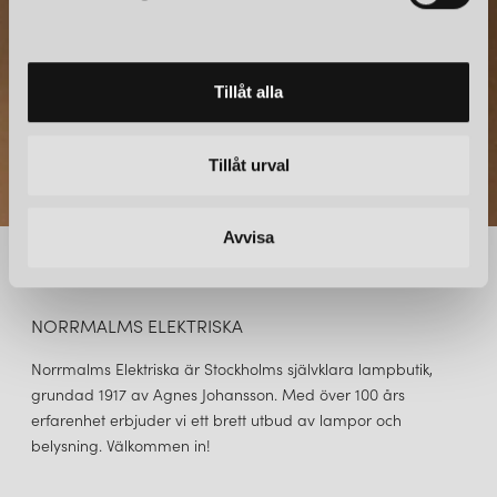
v
a
l
Tillåt alla
Tillåt urval
Avvisa
NORRMALMS ELEKTRISKA
Norrmalms Elektriska är Stockholms självklara lampbutik,
grundad 1917 av Agnes Johansson. Med över 100 års
erfarenhet erbjuder vi ett brett utbud av lampor och
belysning. Välkommen in!