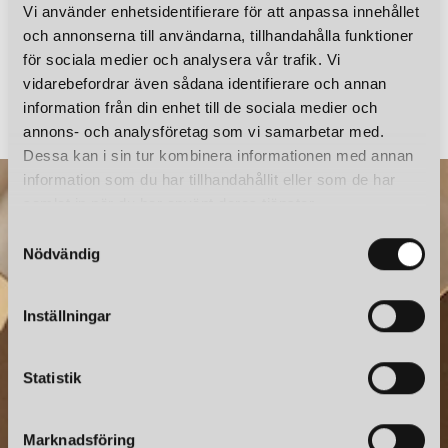
Vi använder enhetsidentifierare för att anpassa innehållet
och annonserna till användarna, tillhandahålla funktioner
för sociala medier och analysera vår trafik. Vi
LOUIS POULSEN
LOUIS POULSEN
vidarebefordrar även sådana identifierare och annan
RESERVGLAS PH 3/2 UNDERSKÄRM
information från din enhet till de sociala medier och
2 185 kr
2 645 kr
annons- och analysföretag som vi samarbetar med.
Dessa kan i sin tur kombinera informationen med annan
information som du har tillhandahållit eller som de har
samlat in när du har använt deras tjänster.
S
Nödvändig
a
m
t
Inställningar
y
c
NYHETSBREV
k
Statistik
e
Prenumerera – Spännande nyheter och fina erbjudanden
s
direkt till din inkorg.
Marknadsföring