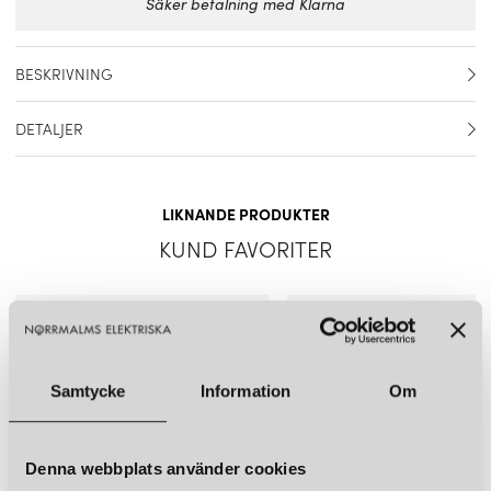
Säker betalning med Klarna
BESKRIVNING
Reservglas mellanskärm till PH 4½-4 pendel.
DETALJER
Artikelnummer
5741481213
LIKNANDE PRODUKTER
Material
Glas
KUND FAVORITER
Färg
Vit
Mått
Diameter: 26 cm Höjd: 7,3 cm
Ljuskälla ingår
Nej
Samtycke
Information
Om
Denna webbplats använder cookies