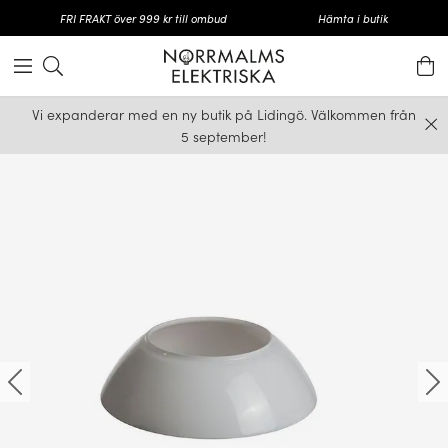
FRI FRAKT över 999 kr till ombud
Hämta i butik
Vi expanderar med en ny butik på Lidingö. Välkommen från
5 september!