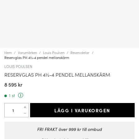
Hem
Varumärken
Louis Poulsen
Reservdelar
Reservglas PH 4½-4 pendel mellanskärm
LOUIS POULSEN
RESERVGLAS PH 4½-4 PENDEL MELLANSKÄRM
8 595 kr
1 st
LÄGG I VARUKORGEN
FRI FRAKT över 999 kr till ombud