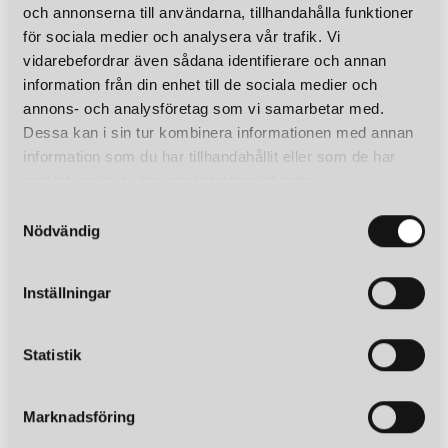
och annonserna till användarna, tillhandahålla funktioner
för sociala medier och analysera vår trafik. Vi
vidarebefordrar även sådana identifierare och annan
information från din enhet till de sociala medier och
annons- och analysföretag som vi samarbetar med.
Dessa kan i sin tur kombinera informationen med annan
information som du har tillhandahållit eller som de har
samlat in när du har använt deras tjänster.
S
Nödvändig
a
m
t
Inställningar
y
c
k
Statistik
e
s
Marknadsföring
v