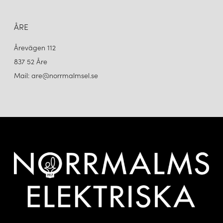
ÅRE
Årevägen 112
837 52 Åre
Mail: are@norrmalmsel.se