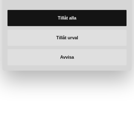
a
l
Tillåt alla
Tillåt urval
Avvisa