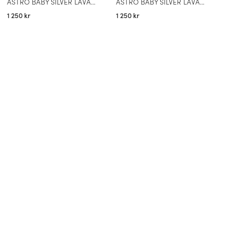
ASTRO BABY SILVER LAVALAMPA LILA MED TURKOS LAVA
ASTRO BABY SILVER LAVALAMPA ROSA MED GUL LAVA
1 250 kr
1 250 kr