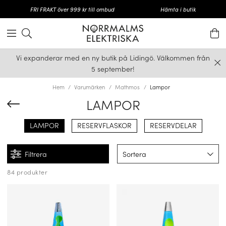
FRI FRAKT över 999 kr till ombud
Hämta i butik
Vi expanderar med en ny butik på Lidingö. Välkommen från
5 september!
Hem
Varumärken
Mathmos
Lampor
LAMPOR
LAMPOR
RESERVFLASKOR
RESERVDELAR
Filtrera
Sortera
84 produkter