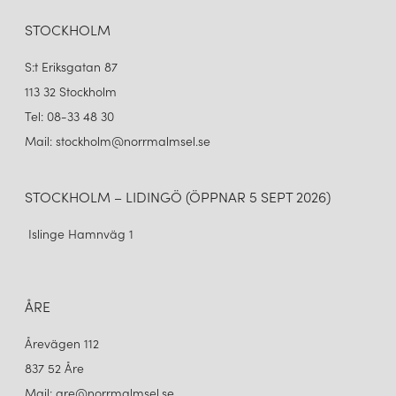
MATERIAL GOLVLAMPA THE BLACK SHEEP/SVART
MATERIAL GOLVLAMPA VIT MARMOR/SVART
7 045 kr
6 595 kr
STOCKHOLM
LÄGG I VARUKORGEN
LÄGG I VARUKORGEN
S:t Eriksgatan 87
113 32 Stockholm
Tel: 08-33 48 30
Mail: stockholm@norrmalmsel.se
STOCKHOLM – LIDINGÖ (ÖPPNAR 5 SEPT 2026)
Islinge Hamnväg 1
ÅRE
Årevägen 112
837 52 Åre
Mail: are@norrmalmsel.se