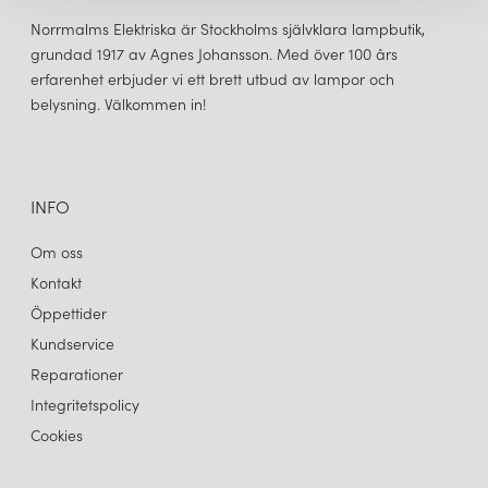
Norrmalms Elektriska är Stockholms självklara lampbutik,
grundad 1917 av Agnes Johansson. Med över 100 års
erfarenhet erbjuder vi ett brett utbud av lampor och
belysning. Välkommen in!
NEW WORKS
NEW WORKS
MATERIAL GOLVLAMPA RÖKT EK/SVART
MATERIAL GOLVLAMPA SVART MARMOR/SVART
6 145 kr
6 595 kr
LÄGG I VARUKORGEN
LÄGG I VARUKORGEN
INFO
Om oss
Kontakt
Öppettider
Kundservice
Reparationer
Integritetspolicy
Cookies
NEW WORKS
NEW WORKS