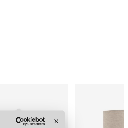
nnetecknas av deras rena linjer, geometriska former och
rial som marmor, mässing och glas. Armaturerna speglar
funktionella designfilosofi, med fokus på kvalitetsmaterial och
luderar taklampor, bordslampor, golvlampor och vägglampor, alla
r upp skönheten i de använda materialen.
samarbetar New Works med en mångfald av internationella
tt skapa innovativa produkter som förenar skandinaviska design
ik. Några av de framstående designers som har arbetat med New
Studio, Knut Bendik Humlevik och Kasper Rønn.
WORK
ererat en rad populära lampor, bland annat den geometriskt och
ylinderformad fot som finns olika sorters marmor.
kt med dess moderna tolkning av en klassisk armatur. En annan
persliknande pendeln
Tense
som för tankarna till ett svävande moln.
resenterar ett material som både är hållbart, mjukt och 100 %