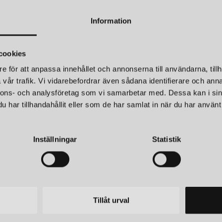
återvinningsbart.
Information
Sammantaget är New Works ett 
väldesignade belysningsprodu
estetik. Välkommen in att hitta j
cookies
e för att anpassa innehållet och annonserna till användarna, tillh
vår trafik. Vi vidarebefordrar även sådana identifierare och anna
nnons- och analysföretag som vi samarbetar med. Dessa kan i sin
har tillhandahållit eller som de har samlat in när du har använt 
ORKS
NEW WORKS
 GOLVLAMPA VIT
TENSE PORTABE
kr
3 645 kr
Inställningar
Statistik
Tillåt urval