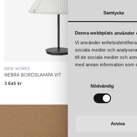
Samtycke
Denna webbplats använder 
Vi använder enhetsidentifierar
sociala medier och analysera 
till de sociala medier och a
med annan information som du 
NEW WORKS
NEW W
NEBRA BORDSLAMPA VIT
NEBRA
S
3 645 kr
10 290 
Nödvändig
a
m
t
y
c
k
Avvisa
e