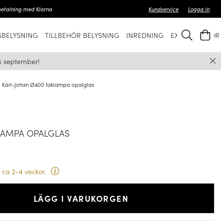
betalning med Klarna
Kundservice
Logga in
BELYSNING
TILLBEHÖR BELYSNING
INREDNING
EXKLUSIVT FÖ
5 september!
Karl-Johan Ø400 taklampa opalglas
LAMPA OPALGLAS
 ca 2-4 veckor.
LÄGG I VARUKORGEN