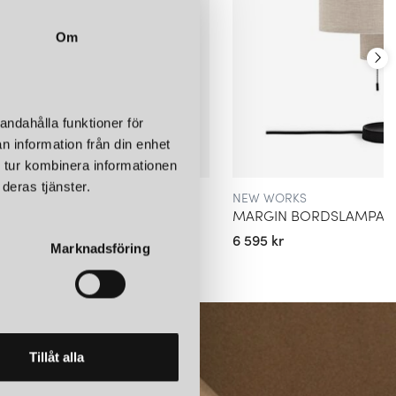
Om
designföretag som erbjuder ett brett utbud av högkvalitativa och
kter som behagar dem som uppskattar minimalistisk och samtida
ust din favorit.
andahålla funktioner för
n information från din enhet
 tur kombinera informationen
deras tjänster.
NEW WORKS
L BORDSLAMPA SVART/VIT
MARGIN BORDSLAMPA B
6 595 kr
Marknadsföring
Tillåt alla