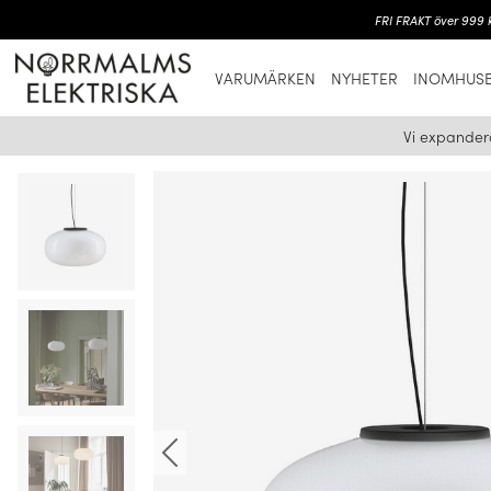
FRI FRAKT över 999 k
VARUMÄRKEN
NYHETER
INOMHUSB
Vi expander