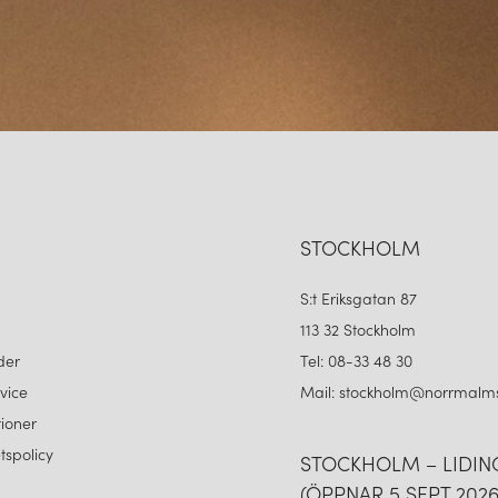
STOCKHOLM
S:t Eriksgatan 87
113 32 Stockholm
der
Tel: 08-33 48 30
vice
Mail: stockholm@norrmalms
ioner
etspolicy
STOCKHOLM – LIDI
(ÖPPNAR 5 SEPT 2026