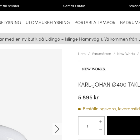
r till ombud
Hämta i butik
Säker 
ELYSNING
UTOMHUSBELYSNING
PORTABLA LAMPOR
BADRUMS
ar med en ny butik på Lidingö – Islinge Hamnväg 1. Välkommen från 
Hem
Varumärken
New Works
KARL-JOHAN Ø400 TAK
5 895 kr
Beställningsvara, leveranstid