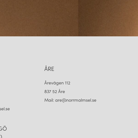
ÅRE
Årevägen 112
837 52 Åre
Mail: are@norrmalmsel.se
el.se
NGÖ
)