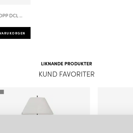
New Works belysningsdesign kä
LÄGG I
användning av naturliga mate
VARUKORGEN
LAMPPROPP DCL MED ARMATURSLADD JORDAD
varumärkets minimalistiska och 
hantverk. Deras kollektion ink
med sin unika design som visa
 VARUKORGEN
ERKÄNDA FORMGIVARE
Utöver sitt eget designteam 
LIKNANDE PRODUKTER
designers och arkitekter för a
traditioner med modern estet
KUND FAVORITER
Works inkluderar Arde Design 
FAVORITER FRÅN NEW 
Det danska varumärket har lev
skulpturalt vackra
Kizu
med en c
Serien
Margin
är mycket omtyc
tilltalande lampa är den pap
En modern konstruktion som rep