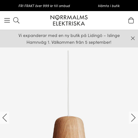
FRI FRAKT över 999 kr till ombud
Hämta i butik
Vi expanderar med en ny butik på Lidingö – Islinge
Hamnväg 1. Välkommen från 5 september!