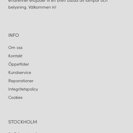
erfarenhet erbjuder vi ett brett utbud av lampor och
3 245 kr
2 195 kr
belysning. Välkommen in!
LÄGG I VARUKORGEN
LÄGG I VARUKORGEN
INFO
Om oss
Kontakt
Öppettider
Kundservice
Reparationer
Integritetspolicy
Cookies
STOCKHOLM