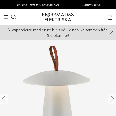
FRI FRAKT över 999 kr till ombud
Hämta i butik
Vi expanderar med en ny butik på Lidingö. Välkommen från
5 september!