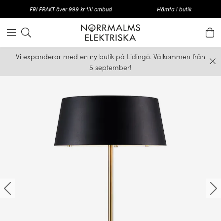
FRI FRAKT över 999 kr till ombud
Hämta i butik
Vi expanderar med en ny butik på Lidingö. Välkommen från
5 september!