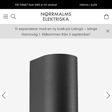
FRI FRAKT över 999 kr till ombud
Hämta i butik
Vi expanderar med en ny butik på Lidingö – Islinge
Hamnväg 1. Välkommen från 5 september!