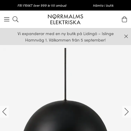
FRI FRAKT över 999 kr till ombud
Hämta i butik
Vi expanderar med en ny butik på Lidingö – Islinge
Hamnväg 1. Välkommen från 5 september!