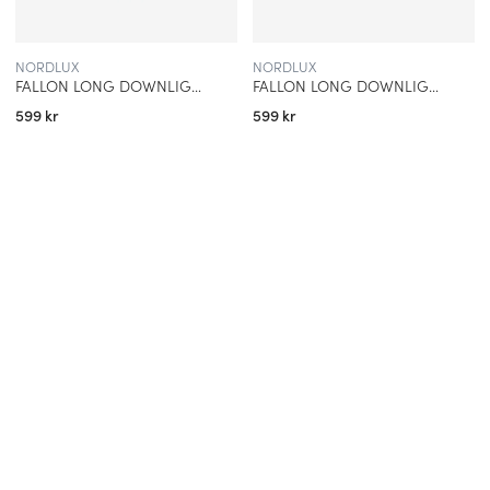
NORDLUX
NORDLUX
FALLON LONG DOWNLIGHT-IN-PÅBYGGNAD SILVER
FALLON LONG DOWNLIGHT-IN-PÅBYGGNAD SVART/STÅL
599 kr
599 kr