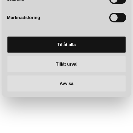
e
s
Marknadsföring
v
a
l
Tillåt alla
Tillåt urval
Avvisa