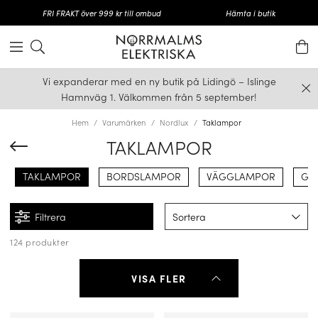
FRI FRAKT över 999 kr till ombud
Hämta i butik
Vi expanderar med en ny butik på Lidingö – Islinge
Hamnväg 1. Välkommen från 5 september!
Hem
Varumärken
Nordlux
Taklampor
TAKLAMPOR
TAKLAMPOR
BORDSLAMPOR
VÄGGLAMPOR
GO
Filtrera
Sortera
124 produkter
VISA FLER