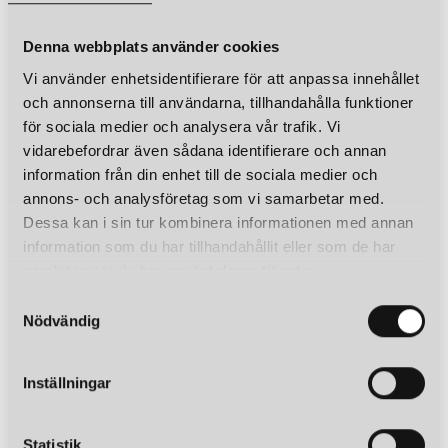
Denna webbplats använder cookies
Vi använder enhetsidentifierare för att anpassa innehållet
och annonserna till användarna, tillhandahålla funktioner
för sociala medier och analysera vår trafik. Vi
vidarebefordrar även sådana identifierare och annan
information från din enhet till de sociala medier och
annons- och analysföretag som vi samarbetar med.
Dessa kan i sin tur kombinera informationen med annan
information som du har tillhandahållit eller som de har
samlat in när du har använt deras tjänster.
S
Nödvändig
a
m
t
Inställningar
y
c
k
Statistik