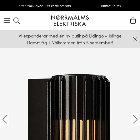
FRI FRAKT över 999 kr till ombud
Hämta i butik
Vi expanderar med en ny butik på Lidingö – Islinge
Hamnväg 1. Välkommen från 5 september!