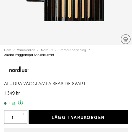
Hem
Varumärken
Nordlux
Utomhusbelysning
Aludra vägglampa Seaside svart
ALUDRA VÄGGLAMPA SEASIDE SVART
1 349 kr
4 st
LÄGG I VARUKORGEN