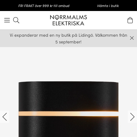
FRI FRAKT över 999 kr till ombud
Hämta i butik
Vi expanderar med en ny butik på Lidingö. Välkommen från
5 september!