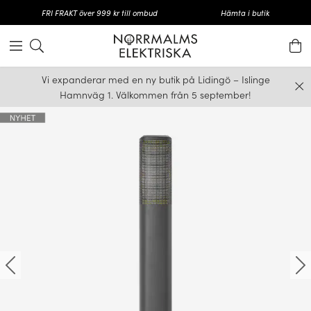
FRI FRAKT över 999 kr till ombud
Hämta i butik
Vi expanderar med en ny butik på Lidingö – Islinge
Hamnväg 1. Välkommen från 5 september!