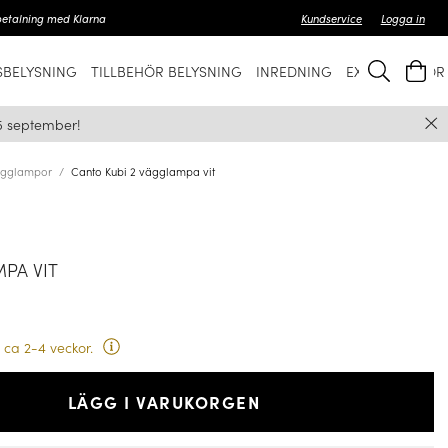
betalning med Klarna
Kundservice
Logga in
BELYSNING
TILLBEHÖR BELYSNING
INREDNING
EXKLUSIVT FÖ
5 september!
gglampor
Canto Kubi 2 vägglampa vit
PA VIT
 ca 2-4 veckor.
LÄGG I VARUKORGEN