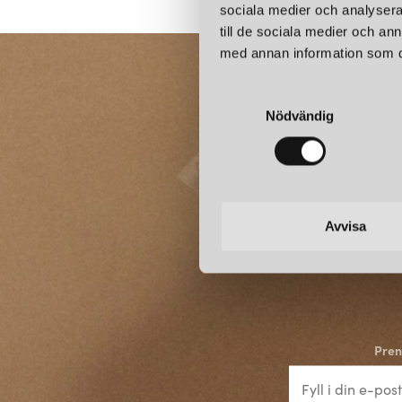
sociala medier och analysera 
till de sociala medier och a
med annan information som du 
S
Nödvändig
a
m
t
y
c
k
Avvisa
e
s
v
a
l
Pren