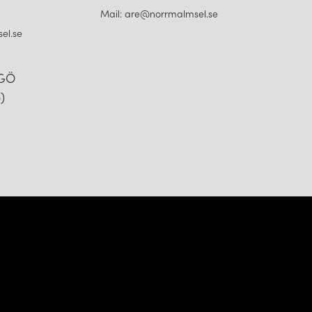
Mail: are@norrmalmsel.se
el.se
NGÖ
)