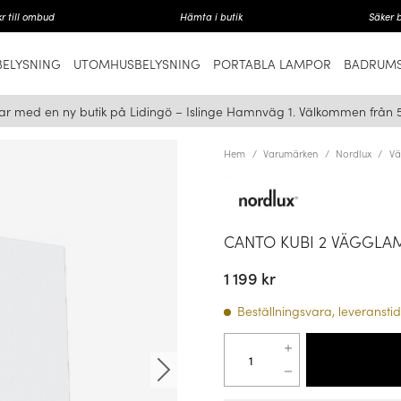
r till ombud
Hämta i butik
Säker 
ELYSNING
UTOMHUSBELYSNING
PORTABLA LAMPOR
BADRUMS
ar med en ny butik på Lidingö – Islinge Hamnväg 1. Välkommen från 
Hem
Varumärken
Nordlux
Vä
CANTO KUBI 2 VÄGGLAM
1 199 kr
Beställningsvara, leveranstid