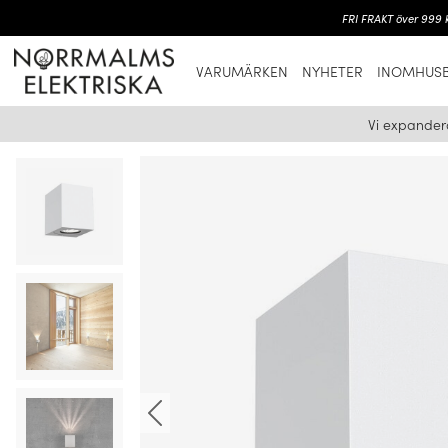
FRI FRAKT över 999 k
VARUMÄRKEN
NYHETER
INOMHUSB
Vi expander