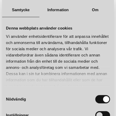
Samtycke
Information
Om
Denna webbplats använder cookies
Vi använder enhetsidentifierare för att anpassa innehållet
och annonserna till användarna, tillhandahålla funktioner
för sociala medier och analysera vår trafik. Vi
vidarebefordrar även sådana identifierare och annan
information från din enhet till de sociala medier och
annons- och analysföretag som vi samarbetar med.
Dessa kan i sin tur kombinera informationen med annan
information som du har tillhandahållit eller som de har
samlat in när du har använt deras tjänster.
S
Nödvändig
a
m
t
Inställningar