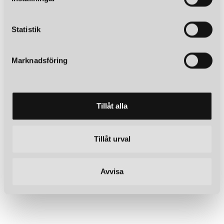
y
c
k
Statistik
e
s
Marknadsföring
v
a
l
Tillåt alla
Tillåt urval
Avvisa