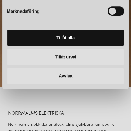
NYHETSBREV
s
Marknadsföring
v
Prenumerera – Spännande nyheter och fina erbjudanden
direkt till din inkorg.
a
l
Tillåt alla
Tillåt urval
Avvisa
NORRMALMS ELEKTRISKA
Norrmalms Elektriska är Stockholms självklara lampbutik,
grundad 1917 av Agnes Johansson. Med över 100 års