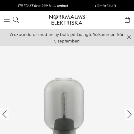
FRI FRAKT över 999 kr till ombud
Hämta i butik
Vi expanderar med en ny butik på Lidingö. Välkommen från
5 september!