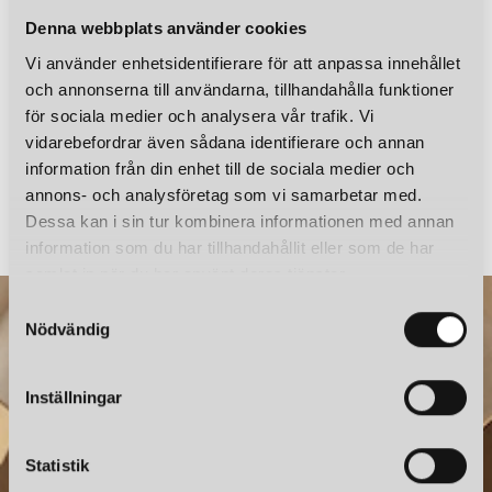
Denna webbplats använder cookies
Vi använder enhetsidentifierare för att anpassa innehållet
och annonserna till användarna, tillhandahålla funktioner
för sociala medier och analysera vår trafik. Vi
vidarebefordrar även sådana identifierare och annan
information från din enhet till de sociala medier och
NORMANN COPENHAGEN
NORMANN COPENHAGEN
annons- och analysföretag som vi samarbetar med.
PORTA PORTABEL BORDSLAMPA RÖD
PORT
Dessa kan i sin tur kombinera informationen med annan
1 215 kr
1 215 kr
information som du har tillhandahållit eller som de har
samlat in när du har använt deras tjänster.
S
Nödvändig
a
m
t
Inställningar
y
c
k
Statistik
e