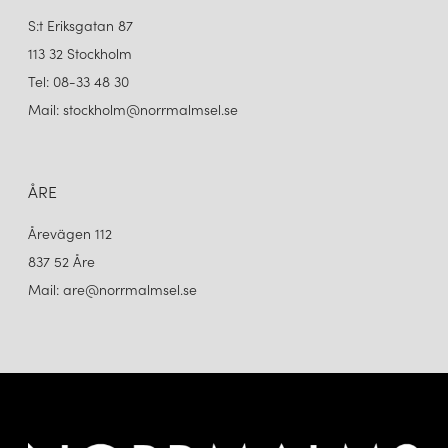
S:t Eriksgatan 87
113 32 Stockholm
Tel: 08-33 48 30
Mail: stockholm@norrmalmsel.se
ÅRE
Årevägen 112
837 52 Åre
Mail: are@norrmalmsel.se