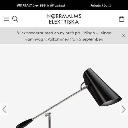
FRI FRAKT över 999 kr till ombud
Hämta i butik
Vi expanderar med en ny butik på Lidingö – Islinge
Hamnväg 1. Välkommen från 5 september!