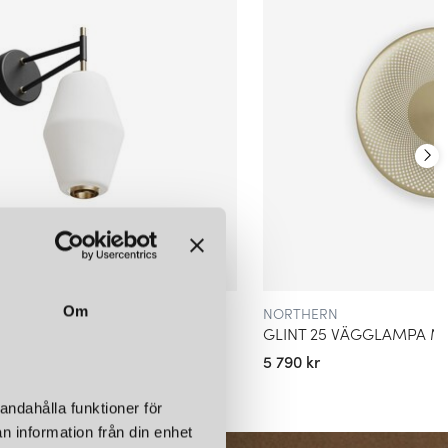
 resa under namnet Northern Lighting och fokuserade främst på
xit till ett bredare inredningsvarumärke med även möbler och
s kännetecken är kombinationen av enkelhet och lekfullhet – alltid
turen, ljuset och de kontraster som kännetecknar Skandinavien.
LHET, FUNKTION OCH UTTRYCK
m en plats där kreativt uttryck möter traditionellt hantverk. De
p, det skiftande ljuset och de vardagliga behov som formar våra
ombinera skandinavisk minimalism med råa kontraster skapar de
och samtida. Filosofin bygger på att förena skönhet med
por och möbler som inte bara används, utan också förhöjer
NORTHERN
Om
PA SVART/MÄSSING
GLINT 25 VÄGGLAMPA M
SPIRATIONSKÄLLA
5 790 kr
der året skiftar det från oändligt ljusa sommarnätter till mörka
ysning. Northern har gjort denna kontrast till en central del av sin
andahålla funktioner för
fta det mjuka skenet av gryning och skymning, men också de skarpa
n information från din enhet