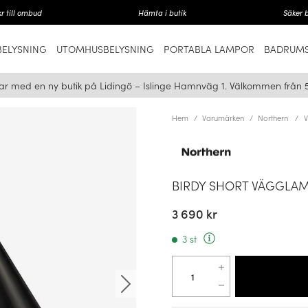
r till ombud
Hämta i butik
Säker 
ELYSNING
UTOMHUSBELYSNING
PORTABLA LAMPOR
BADRUMS
ar med en ny butik på Lidingö – Islinge Hamnväg 1. Välkommen från 
Hem
Varumärken
Northern
BIRDY SHORT VÄGGLAM
3 690 kr
3 st