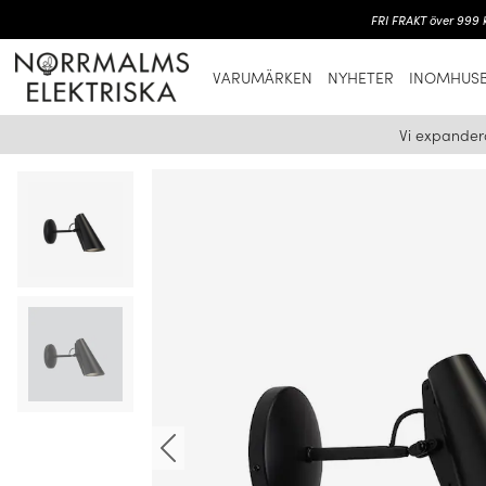
FRI FRAKT över 999 k
VARUMÄRKEN
NYHETER
INOMHUSB
Vi expander