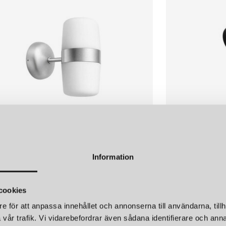
design. Företaget började sin
lampor, men har sedan dess vu
accessoarer i sortimentet. Dera
med en tydlig koppling till na
DESIGNFILOSOFI: ENKE
Northern beskriver sig själva so
inspireras av nordiska landska
hem och miljöer. Genom att k
design som känns både tidlös 
funktionalitet – att skapa lam
atmosfären i rummet.
ERN
NORTHERN
Information
VÄGGLAMPA IP65 ALUMINIUM
DAHL VÄGGLAM
NORDISKT LJUS SOM IN
r
3 990 kr
cookies
Ljuset i Norden är speciellt. Un
vintrar som kräver värmande bel
e för att anpassa innehållet och annonserna till användarna, tillh
identitet. Lamporna speglar o
vår trafik. Vi vidarebefordrar även sådana identifierare och anna