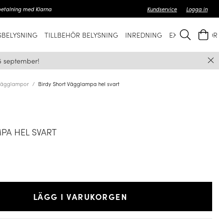
betalning med Klarna
Kundservice
Logga in
BELYSNING
TILLBEHÖR BELYSNING
INREDNING
EXKLUSIVT FÖ
5 september!
Vägglampor
Birdy Short Vägglampa hel svart
PA HEL SVART
LÄGG I VARUKORGEN