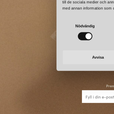
till de sociala medier och a
med annan information som du 
S
Nödvändig
a
m
t
y
c
k
Avvisa
e
s
v
a
Pren
l