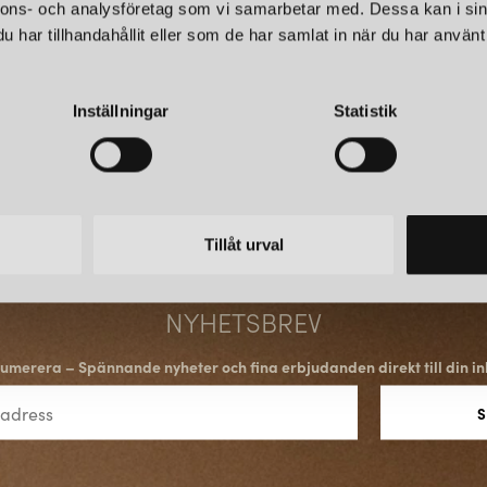
konturer som uppstår när sollju
nnons- och analysföretag som vi samarbetar med. Dessa kan i sin
som gör nordisk design unik – 
har tillhandahållit eller som de har samlat in när du har använt 
SAMARBETEN MED BÅD
Inställningar
Statistik
Northern har en inkluderande
och nya talanger. Denna blandn
aktuell, men samtidigt rotad i 
lekfullt uttryck som speglar fö
professionell förankring i hantve
Tillåt urval
IKONISKA LAMPOR FRÅ
NYHETSBREV
Northern har lanserat flera mod
Några särskilt framstående ex
umerera – Spännande nyheter och fina erbjudanden direkt till din in
Oslo Wood:
En golvlampa med te
filtreras genom trädens kronor
verk.
Birdy:
En klassisk lampserie m
Kombinationen av tidlös form o