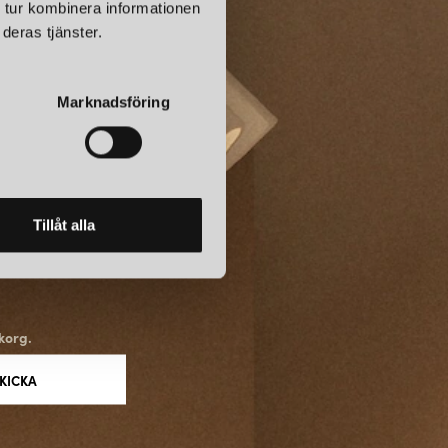
set reflekteras mot vatten och snö. På så sätt fångar Northern det
 tur kombinera informationen
en balans mellan ljus, skugga och naturliga material.
deras tjänster.
E NYA OCH ETABLERADE FORMGIVARE
Marknadsföring
 designfilosofi och samarbetar med både etablerade formgivare
ing av erfarenhet och fräschör skapar en portfölj som alltid känns
kvalitet och långsiktighet. Många av deras produkter bär på ett
retagets kultur – ung, glad och nyfiken – men alltid med en
rk och teknisk skicklighet.
Tillåt alla
N NORTHERN
eller som blivit moderna klassiker och symboler för deras estetik.
empel är:
korg.
xtilskärm som sprider ljuset mjukt och associerar till skenet som
 i en skogsdunge. Ett av Northerns mest populära och igenkännliga
ed ursprung från 1952 som Northern har återlanserat.
ch modern funktion gör Birdy till en favorit för både hem och