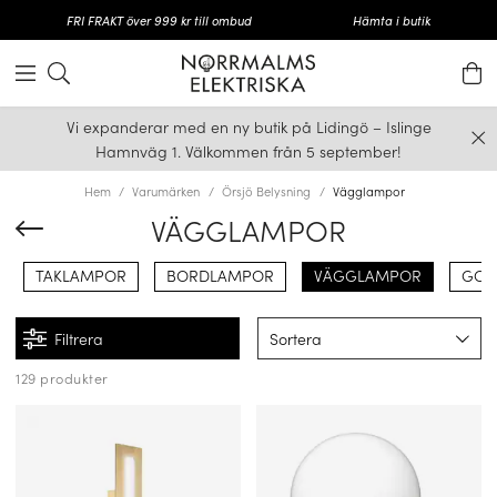
FRI FRAKT över 999 kr till ombud
Hämta i butik
Vi expanderar med en ny butik på Lidingö – Islinge
Hamnväg 1. Välkommen från 5 september!
Hem
Varumärken
Örsjö Belysning
Vägglampor
VÄGGLAMPOR
TAKLAMPOR
BORDLAMPOR
VÄGGLAMPOR
GOL
Filtrera
Sortera
129 produkter