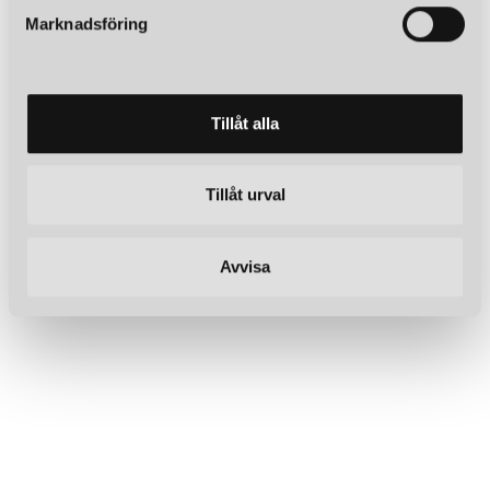
s
Marknadsföring
v
a
l
Tillåt alla
Tillåt urval
Avvisa