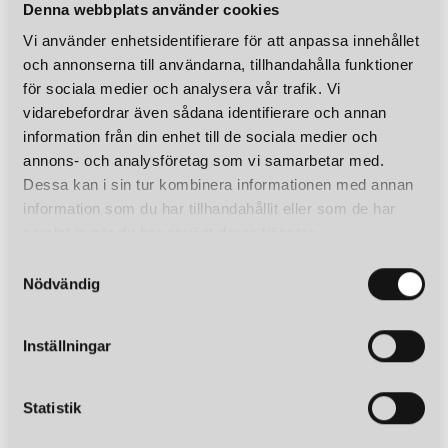
Denna webbplats använder cookies
Vi använder enhetsidentifierare för att anpassa innehållet
och annonserna till användarna, tillhandahålla funktioner
för sociala medier och analysera vår trafik. Vi
vidarebefordrar även sådana identifierare och annan
information från din enhet till de sociala medier och
annons- och analysföretag som vi samarbetar med.
Dessa kan i sin tur kombinera informationen med annan
information som du har tillhandahållit eller som de har
samlat in när du har använt deras tjänster.
S
Nödvändig
a
m
t
Inställningar
y
c
k
Statistik
e