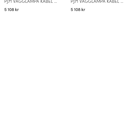
PJ71 VÄGGLAMPA KABEL MATTSVART
PJ71 VÄGGLAMPA KABEL OXBLOD
5 108 kr
5 108 kr