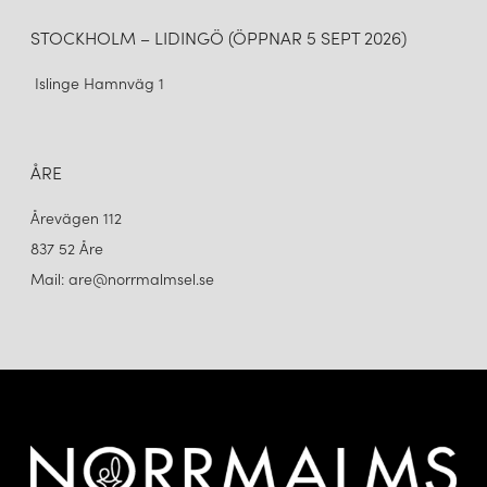
STOCKHOLM – LIDINGÖ (ÖPPNAR 5 SEPT 2026)
Islinge Hamnväg 1
ÅRE
Årevägen 112
837 52 Åre
Mail: are@norrmalmsel.se