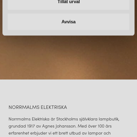
Tillåt urval
Prenumerera – Spännande nyheter och fina erbjudanden
direkt till din inkorg.
Avvisa
NORRMALMS ELEKTRISKA
Norrmalms Elektriska är Stockholms självklara lampbutik,
grundad 1917 av Agnes Johansson. Med över 100 års
erfarenhet erbjuder vi ett brett utbud av lampor och