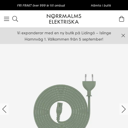
FRI FRAKT över 999 kr till ombud
Hämta i butik
Vi expanderar med en ny butik på Lidingö – Islinge
Hamnväg 1. Välkommen från 5 september!