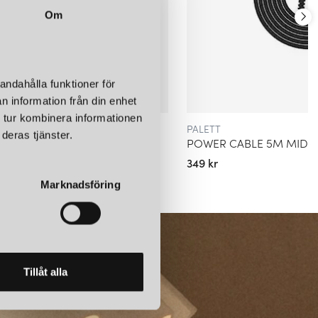
nik med skandinavisk estetik erbjuder Palette lösningar som är både
 göra vardagens power‑tillbehör till designobjekt blir tekniken en
Om
 – inte bara något som måste fungera.
andahålla funktioner för
n information från din enhet
 tur kombinera informationen
PALETT
deras tjänster.
5M SANDHAMN BEIGE
POWER CABLE 5M MIDW
349 kr
Marknadsföring
Tillåt alla