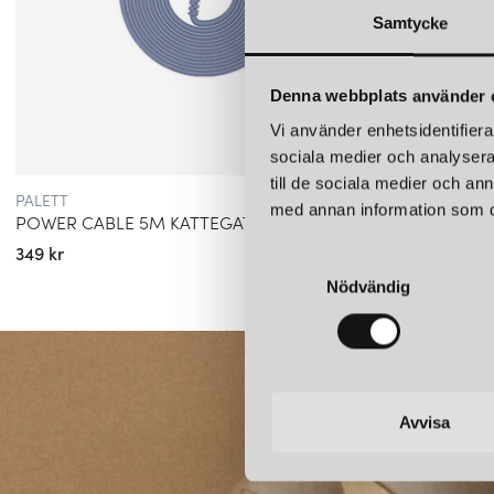
Samtycke
Denna webbplats använder 
Vi använder enhetsidentifierar
sociala medier och analysera 
till de sociala medier och a
PALETT
PALETT
med annan information som du 
POWER CABLE 5M KATTEGATT BLÅ
POWER
349 kr
349 kr
S
Nödvändig
a
m
t
y
c
k
Avvisa
e
s