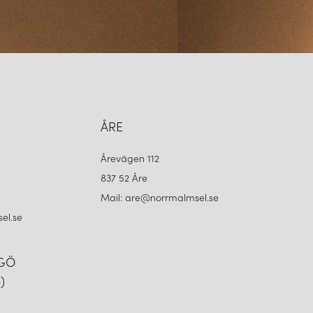
ÅRE
Årevägen 112
837 52 Åre
Mail: are@norrmalmsel.se
el.se
NGÖ
)