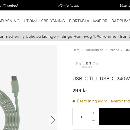
r till ombud
Hämta i butik
Säker 
ELYSNING
UTOMHUSBELYSNING
PORTABLA LAMPOR
BADRUMS
ar med en ny butik på Lidingö – Islinge Hamnväg 1. Välkommen från 
Hem
Varumärken
Palette
USB
USB-C TILL USB-C 24
299 kr
Beställningsvara, leveranstid