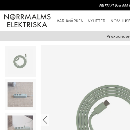
FRI FRAKT över 999 k
VARUMÄRKEN
NYHETER
INOMHUSB
Vi expander