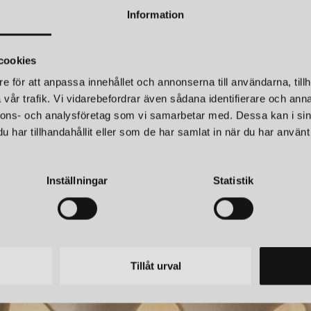
För dig som vill kombinera tek
praktiska och vackra. Genom att
Information
integrerad del av inredningen
cookies
e för att anpassa innehållet och annonserna till användarna, tillh
vår trafik. Vi vidarebefordrar även sådana identifierare och anna
nnons- och analysföretag som vi samarbetar med. Dessa kan i sin
PALETT
har tillhandahållit eller som de har samlat in när du har använt 
 CABLE 5M MIDSOMMAR GRÖN
POWER CABLE 
349 kr
Inställningar
Statistik
Tillåt urval