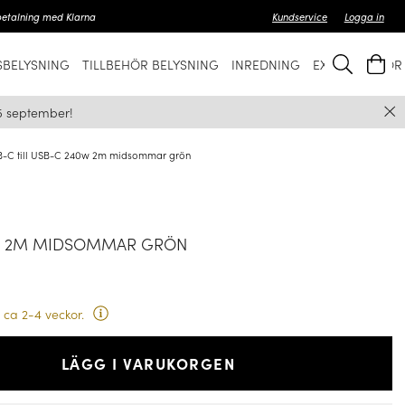
betalning med Klarna
Kundservice
Logga in
BELYSNING
TILLBEHÖR BELYSNING
INREDNING
EXKLUSIVT FÖ
5 september!
-C till USB-C 240w 2m midsommar grön
0W 2M MIDSOMMAR GRÖN
 ca 2-4 veckor.
LÄGG I VARUKORGEN