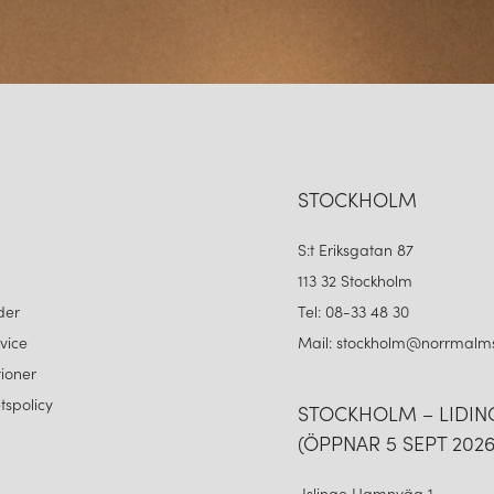
STOCKHOLM
S:t Eriksgatan 87
113 32 Stockholm
der
Tel: 08-33 48 30
vice
Mail: stockholm@norrmalms
ioner
etspolicy
STOCKHOLM – LIDI
(ÖPPNAR 5 SEPT 2026
Islinge Hamnväg 1