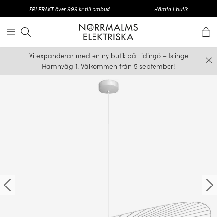
FRI FRAKT över 999 kr till ombud
Hämta i butik
Vi expanderar med en ny butik på Lidingö – Islinge
Hamnväg 1. Välkommen från 5 september!