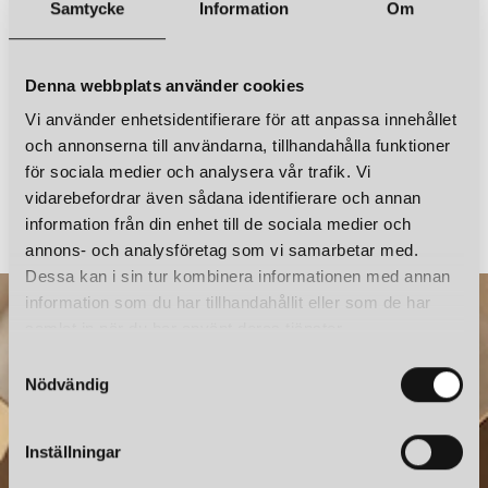
Samtycke
Information
Om
Denna webbplats använder cookies
Vi använder enhetsidentifierare för att anpassa innehållet
och annonserna till användarna, tillhandahålla funktioner
för sociala medier och analysera vår trafik. Vi
PETITE FRITURE
PETITE FRITURE
VERTIGO Ø110 TAKLAMPA VIT
vidarebefordrar även sådana identifierare och annan
information från din enhet till de sociala medier och
10 690 kr
10 690 kr
annons- och analysföretag som vi samarbetar med.
Dessa kan i sin tur kombinera informationen med annan
information som du har tillhandahållit eller som de har
samlat in när du har använt deras tjänster.
S
Nödvändig
a
m
t
Inställningar
y