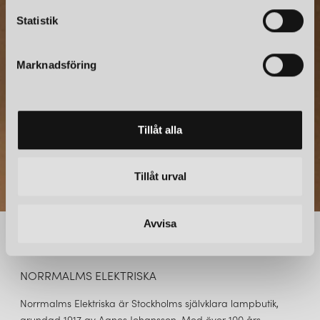
c
NYHETSBREV
k
Statistik
Prenumerera – Spännande nyheter och fina erbjudanden
e
direkt till din inkorg.
s
Marknadsföring
v
a
l
Tillåt alla
Tillåt urval
Avvisa
NORRMALMS ELEKTRISKA
Norrmalms Elektriska är Stockholms självklara lampbutik,
grundad 1917 av Agnes Johansson. Med över 100 års