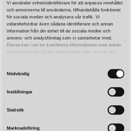
Vi använder enhetsidentifierare för att anpassa innehållet
och annonserna till användarna, tillhandahålla funktioner
för sociala medier och analysera vår trafik. Vi
vidarebefordrar även sådana identifierare och annan
information från din enhet till de sociala medier och
annons- och analysföretag som vi samarbetar med.
Dessa kan i sin tur kombinera informationen med annan
information som du har tillhandahållit eller som de har
samlat in när du har använt deras tjänster.
S
Nödvändig
a
m
t
Inställningar
y
c
k
Statistik
e
s
Marknadsföring
v