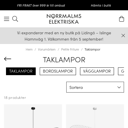
FRI FRAKT över 999 kr till ombud
Hämta i butik
Vi expanderar med en ny butik på Lidingö – Islinge
Hamnväg 1. Välkommen från 5 september!
Hem
Varumärken
Petite Friture
Taklampor
TAKLAMPOR
TAKLAMPOR
BORDSLAMPOR
VÄGGLAMPOR
GO
Sortera
18 produkter