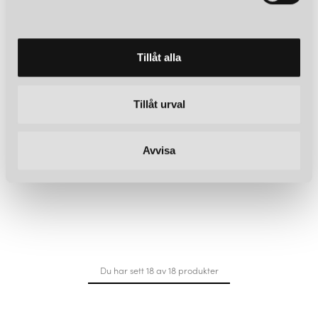
a
l
Tillåt alla
Tillåt urval
Avvisa
Du har sett 18 av 18 produkter