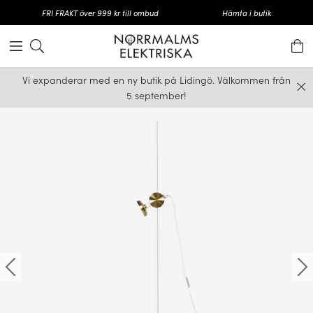
FRI FRAKT över 999 kr till ombud
Hämta i butik
Vi expanderar med en ny butik på Lidingö. Välkommen från
5 september!