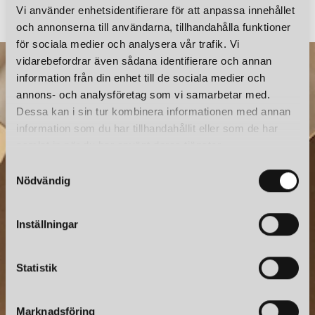
Vi använder enhetsidentifierare för att anpassa innehållet
och annonserna till användarna, tillhandahålla funktioner
för sociala medier och analysera vår trafik. Vi
vidarebefordrar även sådana identifierare och annan
information från din enhet till de sociala medier och
annons- och analysföretag som vi samarbetar med.
Dessa kan i sin tur kombinera informationen med annan
information som du har tillhandahållit eller som de har
samlat in när du har använt deras tjänster.
S
Nödvändig
a
NYHETSBREV
m
Prenumerera – Spännande nyheter och fina erbjudanden
t
Inställningar
direkt till din inkorg.
y
c
k
Statistik
e
s
Marknadsföring