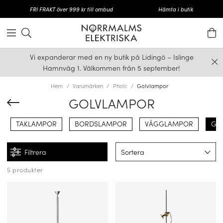
FRI FRAKT över 999 kr till ombud
Hämta i butik
Vi expanderar med en ny butik på Lidingö – Islinge
Hamnväg 1. Välkommen från 5 september!
Hem
Varumärken
Pholc
Golvlampor
GOLVLAMPOR
TAKLAMPOR
BORDSLAMPOR
VÄGGLAMPOR
GO
Filtrera
Sortera
5 produkter