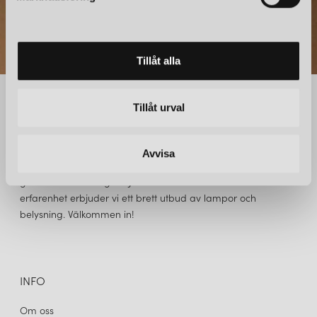
v
a
l
Tillåt alla
Tillåt urval
NORRMALMS ELEKTRISKA
Avvisa
Norrmalms Elektriska är Stockholms självklara lampbutik,
grundad 1917 av Agnes Johansson. Med över 100 års
erfarenhet erbjuder vi ett brett utbud av lampor och
belysning. Välkommen in!
INFO
Om oss