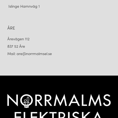
Islinge Hamnväg 1
ÅRE
Årevägen 112
837 52 Åre
Mail: are@norrmalmsel.se