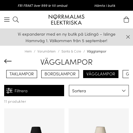
FRI FRAKT över 999 kr till ombud
Hämta i butik
Vi expanderar med en ny butik på Lidingö – Islinge
Hamnväg 1. Välkommen från 5 september!
Hem
Varumärken
Santa & Cole
Vägglampor
VÄGGLAMPOR
TAKLAMPOR
BORDSLAMPOR
VÄGGLAMPOR
GO
Filtrera
Sortera
11 produkter