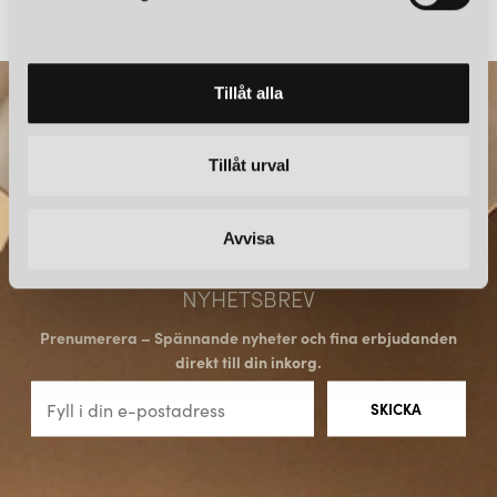
v
a
l
Tillåt alla
Tillåt urval
Avvisa
NYHETSBREV
Prenumerera – Spännande nyheter och fina erbjudanden
direkt till din inkorg.