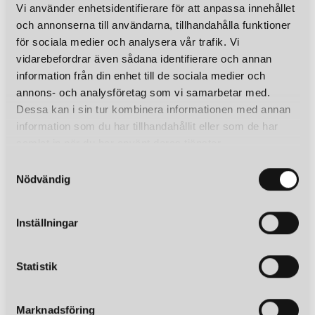
WALLY CECTITA VÄGGLAMPA MATT VITGRÅ
WALLY CESTA VÄGGLAMPA MATT SVART
Vi använder enhetsidentifierare för att anpassa innehållet
5 460 kr
10 500 kr
och annonserna till användarna, tillhandahålla funktioner
för sociala medier och analysera vår trafik. Vi
vidarebefordrar även sådana identifierare och annan
information från din enhet till de sociala medier och
annons- och analysföretag som vi samarbetar med.
Dessa kan i sin tur kombinera informationen med annan
information som du har tillhandahållit eller som de har
samlat in när du har använt deras tjänster.
S
Nödvändig
a
m
t
Inställningar
y
c
k
Statistik
Du har sett 11 av 11 produkter
e
s
Marknadsföring