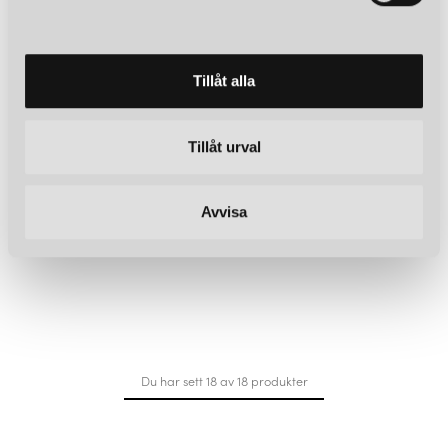
a
l
Tillåt alla
Tillåt urval
Avvisa
Du har sett 18 av 18 produkter