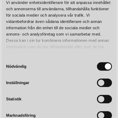
Vi använder enhetsidentifierare för att anpassa innehållet
och annonserna till användarna, tillhandahålla funktioner
för sociala medier och analysera vår trafik. Vi
vidarebefordrar även sådana identifierare och annan
information från din enhet till de sociala medier och
annons- och analysföretag som vi samarbetar med.
Dessa kan i sin tur kombinera informationen med annan
information som du har tillhandahållit eller som de har
samlat in när du har använt deras tjänster.
S
Nödvändig
a
m
t
Inställningar
y
c
k
Statistik
e
s
Marknadsföring
v