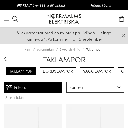
FRI FRAKT över 999 kr till ombud
Hämta i butik
Vi expanderar med en ny butik på Lidingö – Islinge
Hamnväg 1. Välkommen från 5 september!
Hem
Varumärken
Swedish Ninja
Taklampor
TAKLAMPOR
TAKLAMPOR
BORDSLAMPOR
VÄGGLAMPOR
GO
Filtrera
Sortera
18 produkter