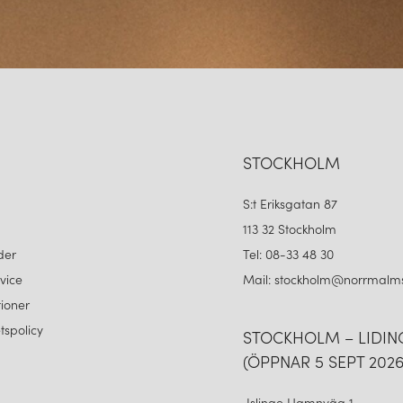
STOCKHOLM
S:t Eriksgatan 87
113 32 Stockholm
der
Tel: 08-33 48 30
vice
Mail: stockholm@norrmalms
ioner
etspolicy
STOCKHOLM – LIDI
(ÖPPNAR 5 SEPT 2026
Islinge Hamnväg 1