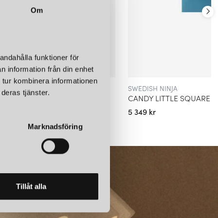
Om
andahålla funktioner för
n information från din enhet
 tur kombinera informationen
SWEDISH NINJA
deras tjänster.
CANDY LITTLE SQUARE S VÄGGLAMPA ZESTY ORANGE
5 349 kr
Marknadsföring
Tillåt alla