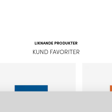
LÄGG I
VARUKORGEN
LIKNANDE PRODUKTER
KUND FAVORITER
SWEDISH NINJA
SWED
CANDY BIG CIRCLE 270 S VÄGGLAMPA COTTONCANDY WHITE
5 999 kr
5 999 
LÄGG I
VARUKORGEN