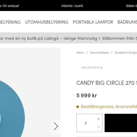
r till ombud
Hämta i butik
Säker 
ELYSNING
UTOMHUSBELYSNING
PORTABLA LAMPOR
BADRUMS
ar med en ny butik på Lidingö – Islinge Hamnväg 1. Välkommen från 
Hem
Varumärken
Swedish Ninja
CANDY BIG CIRCLE 270
5 999 kr
Beställningsvara, leveranstid