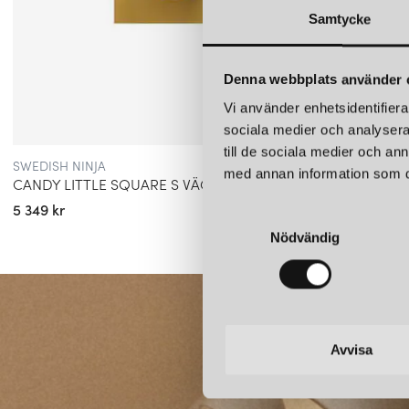
Samtycke
Denna webbplats använder 
Vi använder enhetsidentifierar
sociala medier och analysera 
till de sociala medier och a
SWEDISH NINJA
SWEDIS
med annan information som du 
CANDY LITTLE SQUARE S VÄGGLAMPA SANDCASTLE OCHRE
5 349 kr
5 349 k
S
Nödvändig
a
m
t
y
c
k
Avvisa
e
s