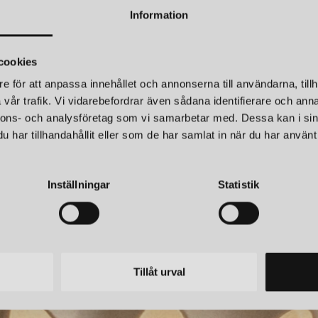
Information
SWEDISH NINJA
CANDY BIG CIRCLE 270 S VÄGGLAMPA SANDCASTLE OCHRE
cookies
5 999 kr
e för att anpassa innehållet och annonserna till användarna, tillh
LÄGG I
VARUKORGEN
vår trafik. Vi vidarebefordrar även sådana identifierare och anna
nnons- och analysföretag som vi samarbetar med. Dessa kan i sin
H NINJA
SWEDISH NINJA
har tillhandahållit eller som de har samlat in när du har använt 
CANDY LITTLE SQUARE S VÄGGLAMPA ELECTRIC BLUE
r
5 349 kr
Inställningar
Statistik
Tillåt urval