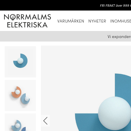
FRI FRAKT över 999 k
VARUMÄRKEN
NYHETER
INOMHUSB
Vi expander