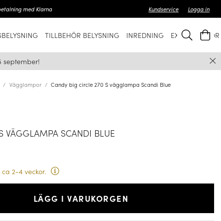
betalning med Klarna
Kundservice
Logga in
BELYSNING
TILLBEHÖR BELYSNING
INREDNING
EXKLUSIVT FÖ
5 september!
Vägglampor
Candy big circle 270 S vägglampa Scandi Blue
 S VÄGGLAMPA SCANDI BLUE
 ca 2-4 veckor.
LÄGG I VARUKORGEN