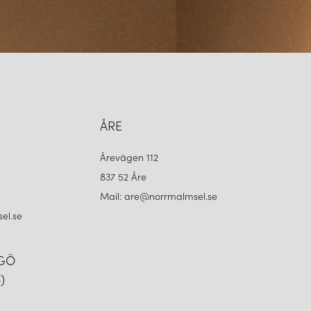
ÅRE
Årevägen 112
837 52 Åre
Mail: are@norrmalmsel.se
el.se
NGÖ
)