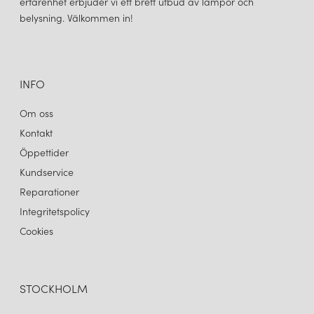
erfarenhet erbjuder vi ett brett utbud av lampor och
CANDY BIG CIRCLE 270 S VÄGGLAMPA SANDCASTLE OCHRE
belysning. Välkommen in!
5 999 kr
LÄGG I VARUKORGEN
INFO
Om oss
Kontakt
Öppettider
Kundservice
Reparationer
Integritetspolicy
Cookies
STOCKHOLM