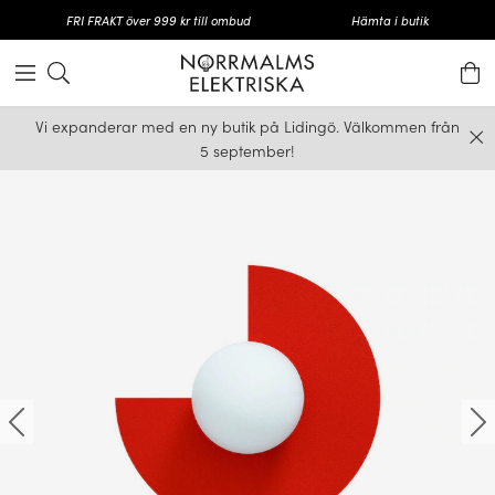
FRI FRAKT över 999 kr till ombud
Hämta i butik
Vi expanderar med en ny butik på Lidingö. Välkommen från
5 september!