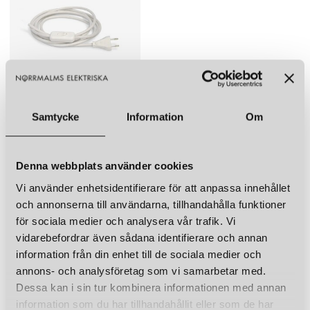
Övrigt
sladd och strömbrytare lägg bara till
SWEDISH NINJA
SWEDISH NINJA
Candy Cord.
CANDY BIG CIRCLE 270 S VÄGGLAMPA BUBBLEGUM PINK
CANDY BIG CIRCLE 270 S VÄGGLAMPA PEACOCK GREEN
5 999 kr
5 999 kr
LÄGG I VARUKORGEN
LÄGG I VARUKORGEN
SWEDISH NINJA
CANDY SLADD MED BRYTARE
Samtycke
Information
Om
300 kr
LÄGG I VARUKORGEN
Denna webbplats använder cookies
LIKNANDE PRODUKTER
Vi använder enhetsidentifierare för att anpassa innehållet
KUND FAVORITER
och annonserna till användarna, tillhandahålla funktioner
för sociala medier och analysera vår trafik. Vi
vidarebefordrar även sådana identifierare och annan
SWEDISH NINJA
SWEDISH NINJA
CANDY BIG CIRCLE 270 S VÄGGLAMPA SUNSHINE YELLOW
CANDY BIG CIRCLE 270 S VÄGGLAMPA COTTONCANDY WHITE
information från din enhet till de sociala medier och
5 999 kr
5 999 kr
annons- och analysföretag som vi samarbetar med.
Dessa kan i sin tur kombinera informationen med annan
LÄGG I VARUKORGEN
LÄGG I VARUKORGEN
information som du har tillhandahållit eller som de har