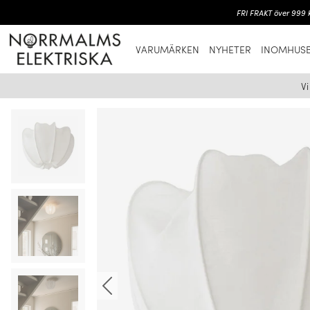
FRI FRAKT över 999 k
VARUMÄRKEN
NYHETER
INOMHUSB
V