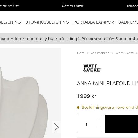
r till ombud
Hämta i butik
Säker 
ELYSNING
UTOMHUSBELYSNING
PORTABLA LAMPOR
BADRUMS
i expanderar med en ny butik på Lidingö. Välkommen från 5 septembe
Hem
Varumärken
Watt & Veke
ANNA MINI PLAFOND LI
1 999 kr
Beställningsvara, leveranstid