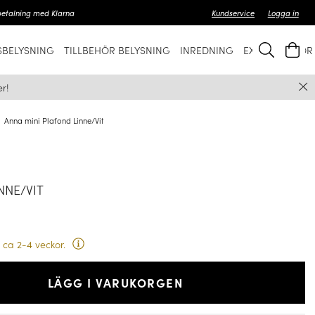
betalning med Klarna
Kundservice
Logga in
BELYSNING
TILLBEHÖR BELYSNING
INREDNING
EXKLUSIVT FÖ
r!
Anna mini Plafond Linne/Vit
NNE/VIT
 ca 2-4 veckor.
LÄGG I VARUKORGEN