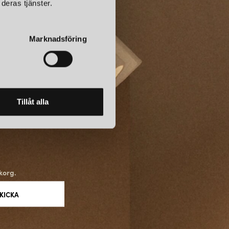
deras tjänster.
 andra lampor från Watt & Veke för en komplett ljussättning.
SIKTIGHET
Marknadsföring
skapa lampor med lång livslängd, både vad gäller design och
ranvändas och anpassas med olika skärmar, vilket gör dem hållbara
för hemmet.
Tillåt alla
 OCH MILJÖER
gerar väl i vardagsrum, sovrum och entréer, men passar också i
och stämning är viktiga. Med sitt uttryck och breda utbud kan Watt &
r och behov.
korg.
märke som erbjuder belysning där estetik, ljus och funktion möts.
fter inredningen och skapar en varm och inbjudande atmosfär.
 kvalitet är Watt & Veke ett tryggt val för den medvetne inredaren.