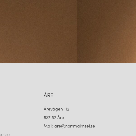
ÅRE
Årevägen 112
837 52 Åre
Mail: are@norrmalmsel.se
el.se