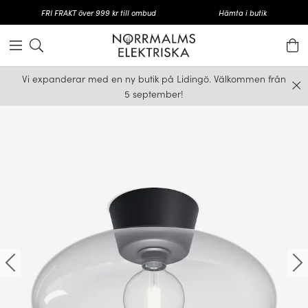
FRI FRAKT över 999 kr till ombud
Hämta i butik
Vi expanderar med en ny butik på Lidingö. Välkommen från
5 september!