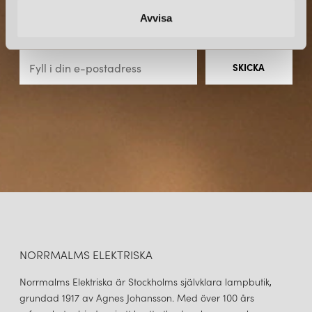
Avvisa
Prenumerera – Spännande nyheter och fina erbjudanden
direkt till din inkorg.
BELID
BULLO XL PLAFOND Ø38 OXID/OPALGLAS
3 499 kr
LÄGG I VARUKORGEN
NORRMALMS ELEKTRISKA
Norrmalms Elektriska är Stockholms självklara lampbutik,
grundad 1917 av Agnes Johansson. Med över 100 års