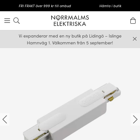
FRI FRAKT över 999 kr till ombud
Hämta i butik
Vi expanderar med en ny butik på Lidingö – Islinge
Hamnväg 1. Välkommen från 5 september!