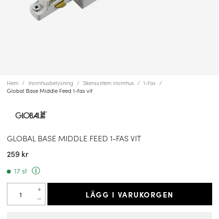
Hem
Inomhusbelysning
Skensystem inomhus
1-fas
Global Base Middle Feed 1-fas vit
GLOBAL BASE MIDDLE FEED 1-FAS VIT
259 kr
17 st
LÄGG I VARUKORGEN