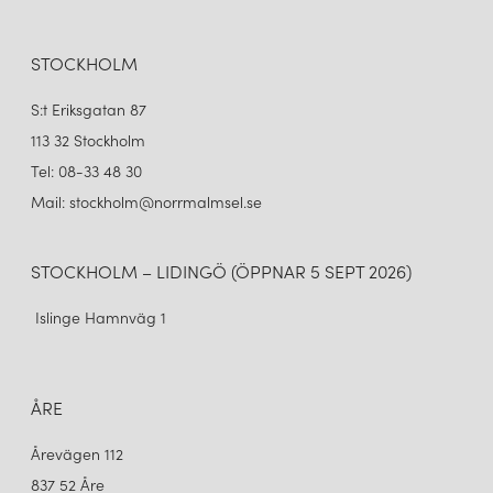
som lyfter både funktion och känsla i ditt utrymme.
STOCKHOLM
S:t Eriksgatan 87
113 32 Stockholm
Tel: 08-33 48 30
Mail: stockholm@norrmalmsel.se
STOCKHOLM – LIDINGÖ (ÖPPNAR 5 SEPT 2026)
Islinge Hamnväg 1
ÅRE
Årevägen 112
837 52 Åre