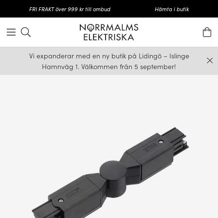
FRI FRAKT över 999 kr till ombud
Hämta i butik
Vi expanderar med en ny butik på Lidingö – Islinge
Hamnväg 1. Välkommen från 5 september!