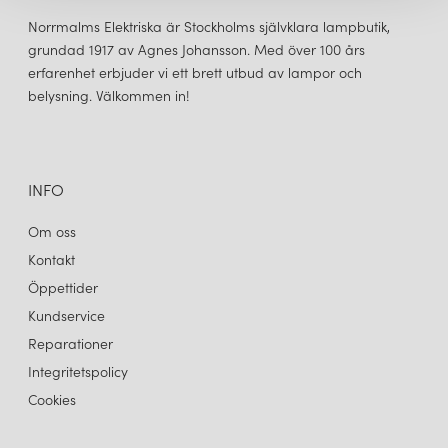
Norrmalms Elektriska är Stockholms självklara lampbutik,
grundad 1917 av Agnes Johansson. Med över 100 års
erfarenhet erbjuder vi ett brett utbud av lampor och
belysning. Välkommen in!
CUERO DESIGN
LEATHER CONE NAMIBIA Ø45 TAKLAMPA BLACK
4 850 kr
LÄGG I VARUKORGEN
INFO
Om oss
Kontakt
Öppettider
Kundservice
Reparationer
Integritetspolicy
Cookies