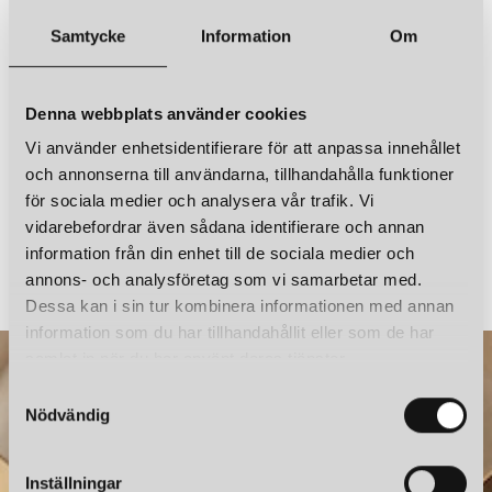
CUERO DESIGN
CUERO DESIGN
Samtycke
Information
Om
LEATHER CONE NAMIBIA Ø45 TAKLAMPA POLO
LEATHER CONE NAMIBIA Ø45 TAKLAMPA OCEAN BLUE
4 850 kr
4 850 kr
LÄGG I VARUKORGEN
LÄGG I VARUKORGEN
Denna webbplats använder cookies
Vi använder enhetsidentifierare för att anpassa innehållet
och annonserna till användarna, tillhandahålla funktioner
för sociala medier och analysera vår trafik. Vi
vidarebefordrar även sådana identifierare och annan
ÖRSJÖ BELYSNING
CUERO DESIGN
information från din enhet till de sociala medier och
STAR 1 PLATTA TAK-/VÄGGLAMPA FAST INSTALLATION VIT STRUKTURLACK
annons- och analysföretag som vi samarbetar med.
2 103 kr
3 750 kr
Dessa kan i sin tur kombinera informationen med annan
information som du har tillhandahållit eller som de har
samlat in när du har använt deras tjänster.
CUERO DESIGN
CUERO DESIGN
S
LEATHER CONE NAMIBIA Ø45 TAKLAMPA OAK
LEATHER CONE NAMIBIA Ø45 TAKLAMPA MONTANA
Nödvändig
a
4 850 kr
4 850 kr
m
LÄGG I VARUKORGEN
LÄGG I VARUKORGEN
t
Inställningar