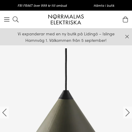
FRI FRAKT över 999 kr till ombud
Hämta i butik
Vi expanderar med en ny butik på Lidingö – Islinge
Hamnväg 1. Välkommen från 5 september!