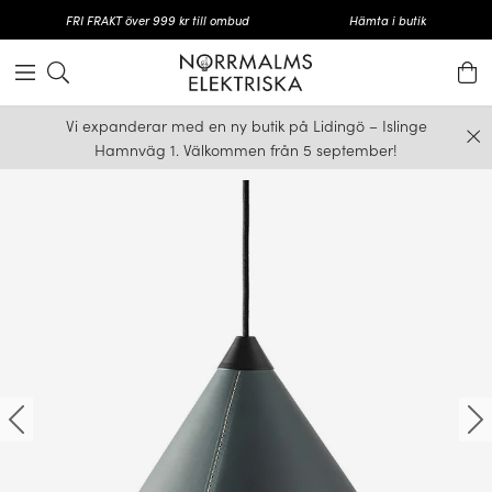
FRI FRAKT över 999 kr till ombud
Hämta i butik
Vi expanderar med en ny butik på Lidingö – Islinge
Hamnväg 1. Välkommen från 5 september!