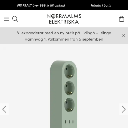
FRI FRAKT över 999 kr till ombud
Hämta i butik
Vi expanderar med en ny butik på Lidingö – Islinge
Hamnväg 1. Välkommen från 5 september!