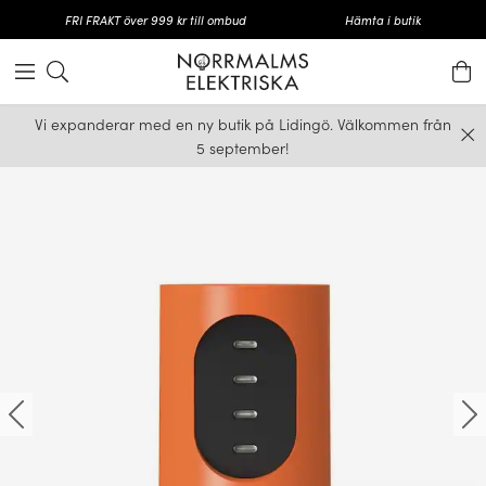
FRI FRAKT över 999 kr till ombud
Hämta i butik
Vi expanderar med en ny butik på Lidingö. Välkommen från
5 september!