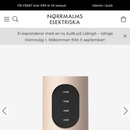
FRI FRAKT över 999 kr till ombud
Hämta i butik
Vi expanderar med en ny butik på Lidingö – Islinge
Hamnväg 1. Välkommen från 5 september!