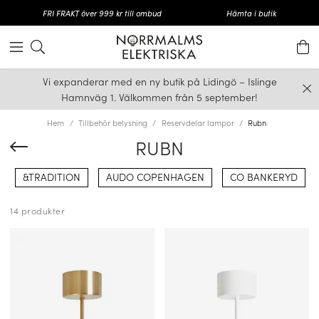
FRI FRAKT över 999 kr till ombud
Hämta i butik
Vi expanderar med en ny butik på Lidingö – Islinge
Hamnväg 1. Välkommen från 5 september!
Hem
Tillbehör belysning
Reservdelar lampor
Rubn
RUBN
&TRADITION
AUDO COPENHAGEN
CO BANKERYD
14 produkter