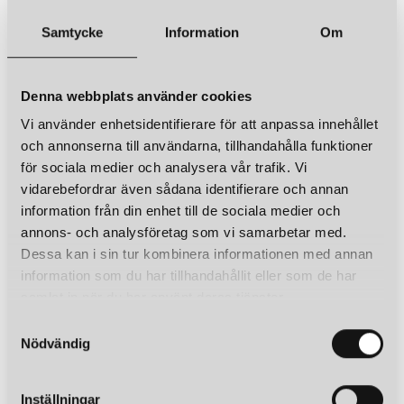
Samtycke
Information
Om
Denna webbplats använder cookies
Vi använder enhetsidentifierare för att anpassa innehållet
och annonserna till användarna, tillhandahålla funktioner
för sociala medier och analysera vår trafik. Vi
vidarebefordrar även sådana identifierare och annan
information från din enhet till de sociala medier och
annons- och analysföretag som vi samarbetar med.
Dessa kan i sin tur kombinera informationen med annan
information som du har tillhandahållit eller som de har
samlat in när du har använt deras tjänster.
S
Nödvändig
a
m
t
Inställningar