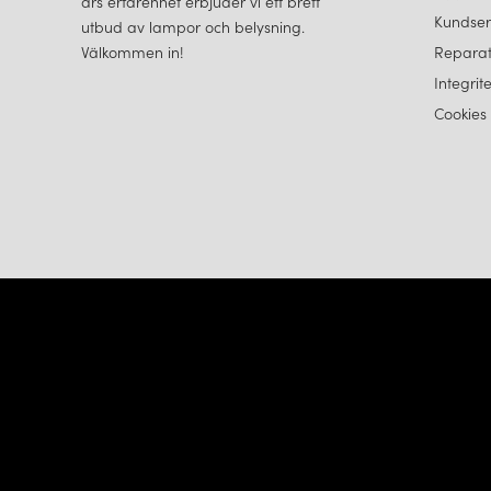
års erfarenhet erbjuder vi ett brett
Kundser
utbud av lampor och belysning.
Välkommen in!
Reparat
Integrit
Cookies