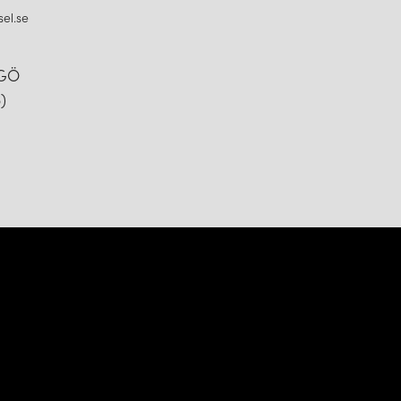
el.se
NGÖ
)