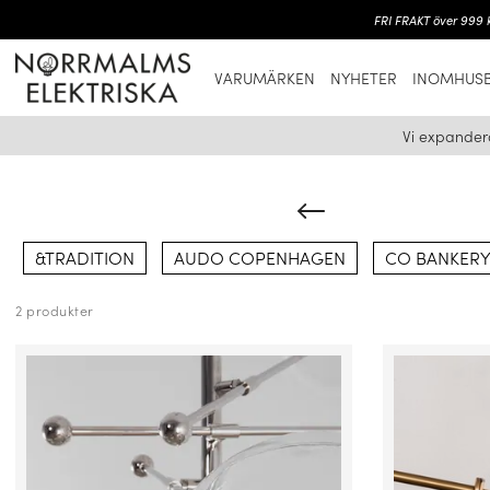
FRI FRAKT över 999 k
VARUMÄRKEN
NYHETER
INOMHUSB
Vi expander
&TRADITION
AUDO COPENHAGEN
CO BANKER
2 produkter