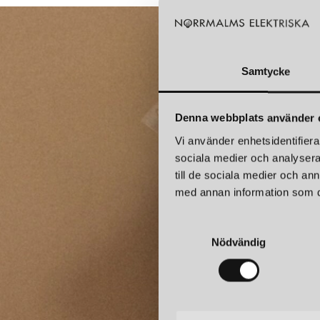
Samtycke
Denna webbplats använder 
Vi använder enhetsidentifierar
sociala medier och analysera 
till de sociala medier och a
med annan information som du 
S
Nödvändig
a
Pren
m
t
y
c