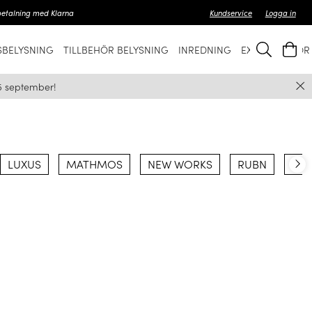
betalning med Klarna
Kundservice
Logga in
BELYSNING
TILLBEHÖR BELYSNING
INREDNING
EXKLUSIVT FÖ
5 september!
LUXUS
MATHMOS
NEW WORKS
RUBN
SAN