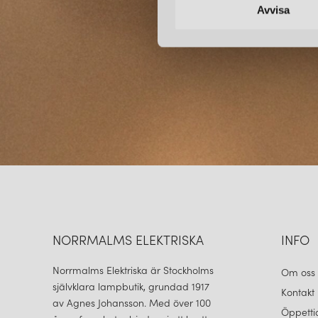
k
Avvisa
e
s
v
a
l
NORRMALMS ELEKTRISKA
INFO
Norrmalms Elektriska är Stockholms
Om oss
självklara lampbutik, grundad 1917
Kontakt
av Agnes Johansson. Med över 100
Öppetti