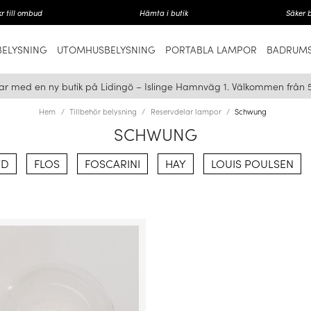
r till ombud
Hämta i butik
Säker 
ELYSNING
UTOMHUSBELYSNING
PORTABLA LAMPOR
BADRUMS
ar med en ny butik på Lidingö – Islinge Hamnväg 1. Välkommen från 
Hem
Tillbehör belysning
Reservdelar lampor
Schwung
SCHWUNG
YD
FLOS
FOSCARINI
HAY
LOUIS POULSEN