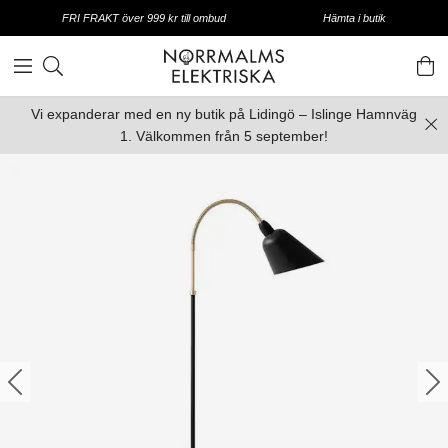
FRI FRAKT över 999 kr till ombud
Hämta i butik
Vi expanderar med en ny butik på Lidingö – Islinge Hamnväg
1. Välkommen från 5 september!