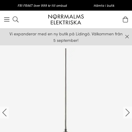
FRI FRAKT över 999 kr till ombud
Hämta i butik
Vi expanderar med en ny butik på Lidingö. Välkommen från
5 september!