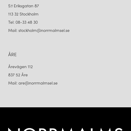
S:t Eriksgatan 87
113 32 Stockholm
Tel: 08-33 48 30
Mail: stockholm@norrmalmsel.se
ÅRE
&TRADITION
&TRADITION
FLOWERPOT VP1 TAKLAMPA STEEL BLUE
FLOWERPOT VP1 TAKLAMPA STONE BLUE
Årevägen 112
2 680 kr
2 680 kr
837 52 Åre
LÄGG I VARUKORGEN
LÄGG I VARUKORGEN
Mail: are@norrmalmsel.se