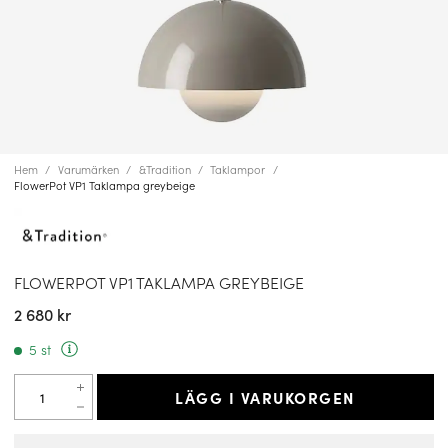
Hem
Varumärken
&Tradition
Taklampor
FlowerPot VP1 Taklampa greybeige
FLOWERPOT VP1 TAKLAMPA GREYBEIGE
2 680 kr
5 st
LÄGG I VARUKORGEN