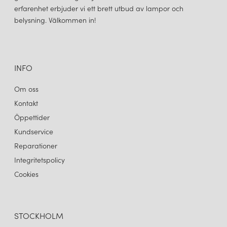
FLOWERPOT VP1 TAKLAMPA MATT LIGHT GREY
FLOWERPOT VP1 TAKLAMPA MATT WHITE
erfarenhet erbjuder vi ett brett utbud av lampor och
2 680 kr
2 680 kr
belysning. Välkommen in!
LÄGG I VARUKORGEN
LÄGG I VARUKORGEN
INFO
Om oss
Kontakt
Öppettider
Kundservice
Reparationer
Integritetspolicy
&TRADITION
&TRADITION
FLOWERPOT VP1 TAKLAMPA MUSTARD
FLOWERPOT VP1 TAKLAMPA SIGNAL GREEN
Cookies
2 680 kr
2 680 kr
LÄGG I VARUKORGEN
LÄGG I VARUKORGEN
STOCKHOLM