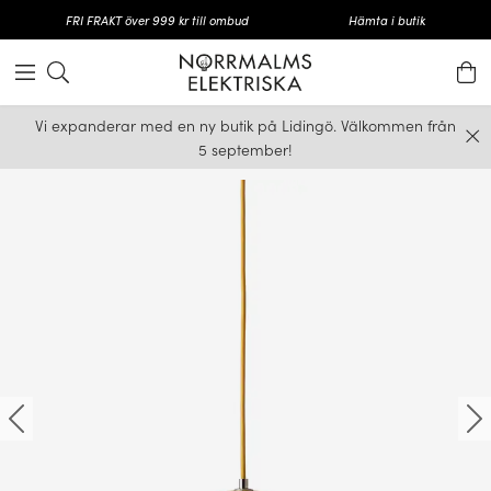
FRI FRAKT över 999 kr till ombud
Hämta i butik
Vi expanderar med en ny butik på Lidingö. Välkommen från
5 september!