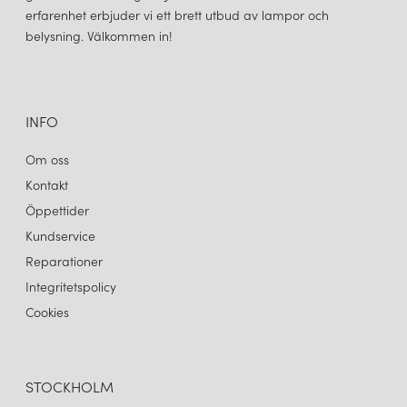
FLOWERPOT VP1 TAKLAMPA MATT LIGHT GREY
FLOWERPOT VP1 TAKLAMPA MATT WHITE
erfarenhet erbjuder vi ett brett utbud av lampor och
2 680 kr
2 680 kr
belysning. Välkommen in!
LÄGG I VARUKORGEN
LÄGG I VARUKORGEN
INFO
Om oss
Kontakt
Öppettider
Kundservice
Reparationer
Integritetspolicy
&TRADITION
&TRADITION
FLOWERPOT VP1 TAKLAMPA BLACK/WHITE PATTERN
FLOWERPOT VP1 TAKLAMPA SIGNAL GREEN
Cookies
3 725 kr
2 680 kr
LÄGG I VARUKORGEN
LÄGG I VARUKORGEN
STOCKHOLM