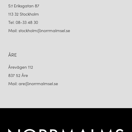
S:t Eriksgatan 87
113 32 Stockholm
Tel: 08-33 48 30
Mail: stockholm@norrmalmsel.se
ÅRE
&TRADITION
&TRADITION
FLOWERPOT VP1 TAKLAMPA STEEL BLUE
FLOWERPOT VP1 TAKLAMPA STONE BLUE
Årevägen 112
2 680 kr
2 680 kr
837 52 Åre
LÄGG I VARUKORGEN
LÄGG I VARUKORGEN
Mail: are@norrmalmsel.se