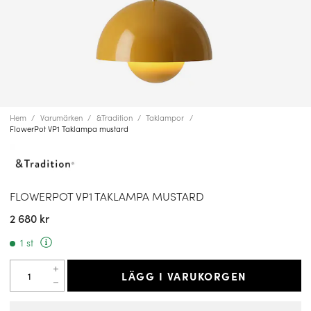
Hem
Varumärken
&Tradition
Taklampor
FlowerPot VP1 Taklampa mustard
FLOWERPOT VP1 TAKLAMPA MUSTARD
2 680 kr
1 st
LÄGG I VARUKORGEN